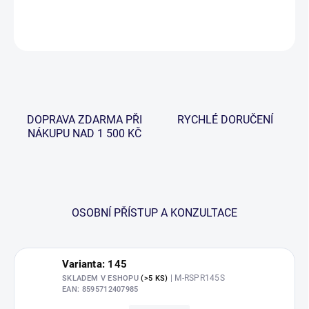
DETAILNÍ INFORMACE
ZEPTAT SE
HLÍDAT
DOPRAVA ZDARMA PŘI
RYCHLÉ DORUČENÍ
NÁKUPU NAD 1 500 KČ
OSOBNÍ PŘÍSTUP A KONZULTACE
Varianta: 145
| M-RSPR145S
SKLADEM V ESHOPU
(>5 KS)
EAN:
8595712407985