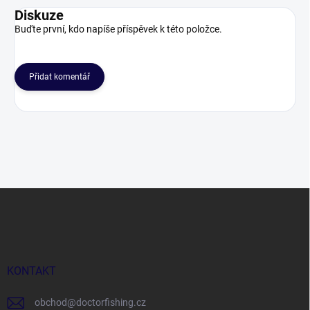
Diskuze
Buďte první, kdo napíše příspěvek k této položce.
Přidat komentář
Z
á
p
a
t
í
KONTAKT
obchod
@
doctorfishing.cz