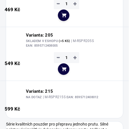
−
+
469 Kč
Do košíku
Varianta: 205
| M-RSPR205S
SKLADEM V ESHOPU
(>5 KS)
EAN:
8595712408005
−
+
549 Kč
Do košíku
Varianta: 215
| M-RSPR215S
NA DOTAZ
EAN:
8595712408012
599 Kč
Série kvalitních pouzder pro přepravu jednoho prutu. Silné