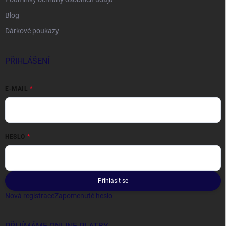
Blog
Dárkové poukazy
PŘIHLÁŠENÍ
E-MAIL
HESLO
Přihlásit se
Nová registrace
Zapomenuté heslo