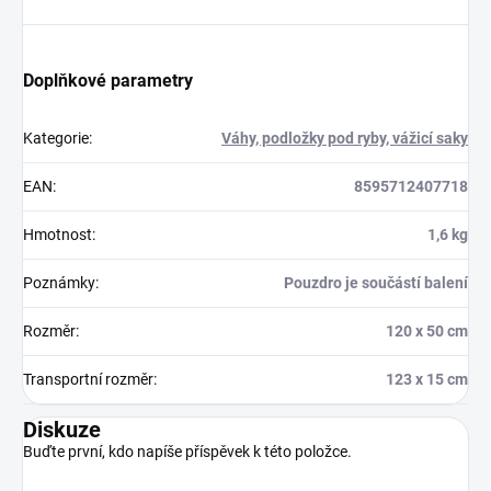
Doplňkové parametry
Kategorie
:
Váhy, podložky pod ryby, vážicí saky
EAN
:
8595712407718
Hmotnost
:
1,6 kg
Poznámky
:
Pouzdro je součástí balení
Rozměr
:
120 x 50 cm
Transportní rozměr
:
123 x 15 cm
Diskuze
Buďte první, kdo napíše příspěvek k této položce.