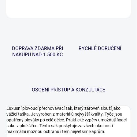
ZEPTAT SE
HLÍDAT
DOPRAVA ZDARMA PŘI
RYCHLÉ DORUČENÍ
NÁKUPU NAD 1 500 KČ
OSOBNÍ PŘÍSTUP A KONZULTACE
Luxusní plovoucí přechovávací sak, který zároveň slouží jako
vážící taška. Je vyroben z materiálů nejvyšší kvality. Tyče jsou
opatřeny plováky po celé délce. Praktické vzpěry umožňují fixaci
saku v plné šířce. Tento sak poskytuje za všech okolností
maximální možnou ochranu i těm největším kaprům.