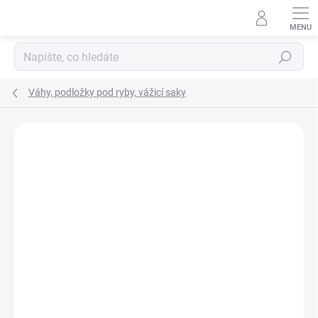
Přejít
na
obsah
Hledat
Váhy, podložky pod ryby, vážicí saky
Neohodnoceno
Podrobnosti hodnocení
ZNAČKA:
MIVARDI