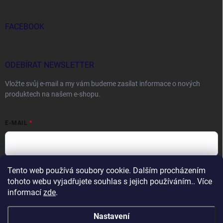
FACEBOOK
ODEBÍRAT NEWSLETTER
Vložte svůj e-mail a my vám budeme zasílat informace o nových
produktech na našem e-shopu.
E-MAIL
Tento web používá soubory cookie. Dalším procházením
Vložením e-mailu souhlasíte s
podmínkami ochrany osobních údajů
tohoto webu vyjadřujete souhlas s jejich používáním.. Více
Přihlásit se
informací
zde
.
Nastavení