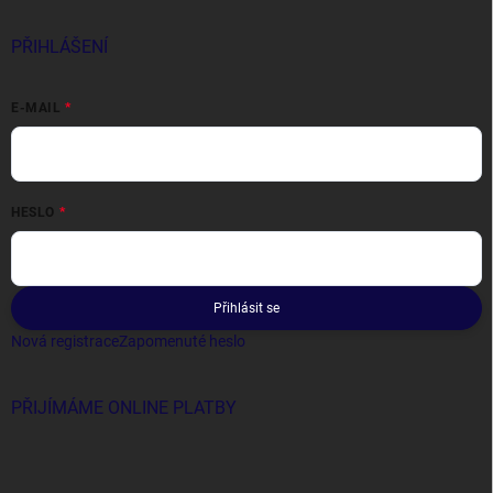
PŘIHLÁŠENÍ
E-MAIL
HESLO
Přihlásit se
Nová registrace
Zapomenuté heslo
PŘIJÍMÁME ONLINE PLATBY