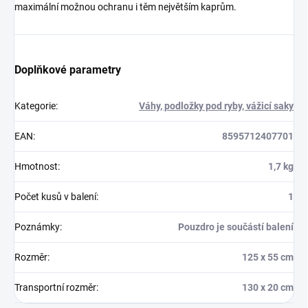
maximální možnou ochranu i těm největším kaprům.
Doplňkové parametry
Kategorie
:
Váhy, podložky pod ryby, vážicí saky
EAN
:
8595712407701
Hmotnost
:
1,7 kg
Počet kusů v balení
:
1
Poznámky
:
Pouzdro je součástí balení
Rozměr
:
125 x 55 cm
Transportní rozměr
:
130 x 20 cm