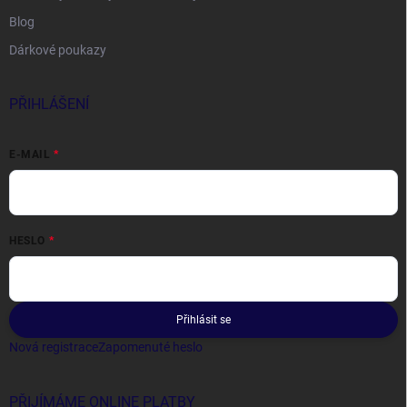
Blog
Dárkové poukazy
PŘIHLÁŠENÍ
E-MAIL
HESLO
Přihlásit se
Nová registrace
Zapomenuté heslo
PŘIJÍMÁME ONLINE PLATBY