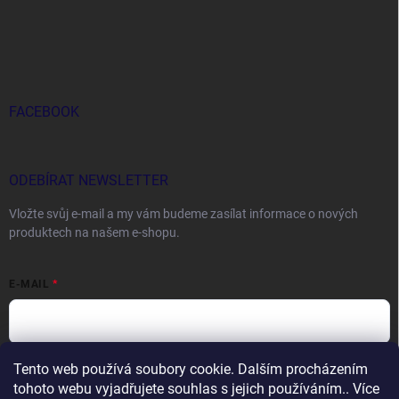
FACEBOOK
ODEBÍRAT NEWSLETTER
Vložte svůj e-mail a my vám budeme zasílat informace o nových
produktech na našem e-shopu.
E-MAIL
Tento web používá soubory cookie. Dalším procházením
Vložením e-mailu souhlasíte s
podmínkami ochrany osobních údajů
tohoto webu vyjadřujete souhlas s jejich používáním.. Více