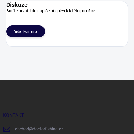
Diskuze
Buďte první, kdo napíše příspěvek k této položce.
Přidat komentář
Z
á
p
a
t
í
KONTAKT
obchod
@
doctorfishing.cz