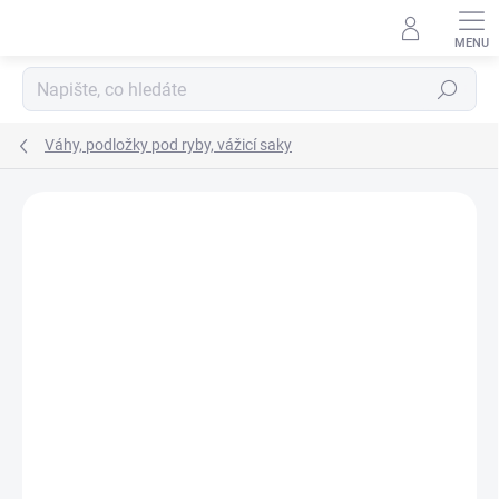
Přejít
na
obsah
Hledat
Váhy, podložky pod ryby, vážicí saky
Neohodnoceno
Podrobnosti hodnocení
ZNAČKA:
MIVARDI