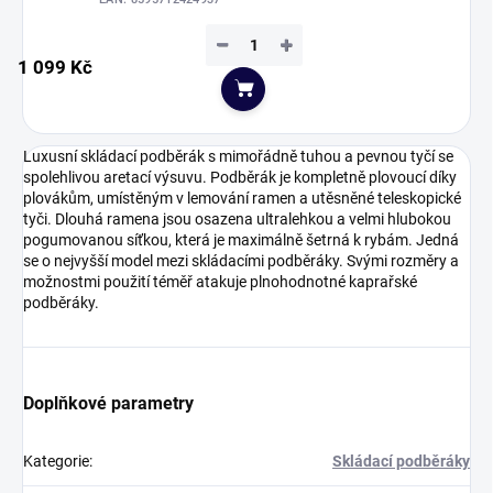
−
+
1 099 Kč
Do košíku
Luxusní skládací podběrák s mimořádně tuhou a pevnou tyčí se
spolehlivou aretací výsuvu. Podběrák je kompletně plovoucí díky
plovákům, umístěným v lemování ramen a utěsněné teleskopické
tyči. Dlouhá ramena jsou osazena ultralehkou a velmi hlubokou
pogumovanou síťkou, která je maximálně šetrná k rybám. Jedná
se o nejvyšší model mezi skládacími podběráky. Svými rozměry a
možnostmi použití téměř atakuje plnohodnotné kaprařské
podběráky.
Doplňkové parametry
Kategorie
:
Skládací podběráky