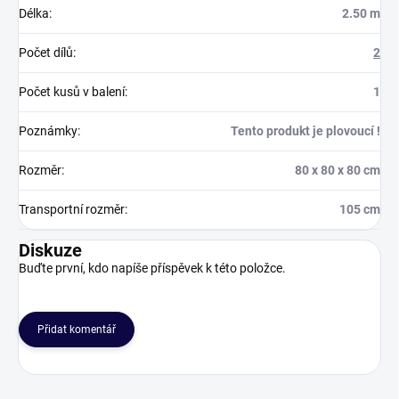
Délka
:
2.50 m
Počet dílů
:
2
Počet kusů v balení
:
1
Poznámky
:
Tento produkt je plovoucí !
Rozměr
:
80 x 80 x 80 cm
Transportní rozměr
:
105 cm
Diskuze
Buďte první, kdo napíše příspěvek k této položce.
Přidat komentář