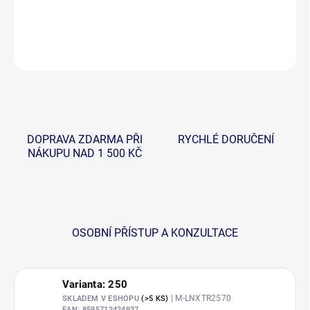
DETAILNÍ INFORMACE
ZEPTAT SE
HLÍDAT
DOPRAVA ZDARMA PŘI
RYCHLÉ DORUČENÍ
NÁKUPU NAD 1 500 KČ
OSOBNÍ PŘÍSTUP A KONZULTACE
Varianta: 250
| M-LNXTR2570
SKLADEM V ESHOPU
(>5 KS)
EAN:
8595712424937