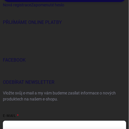
Nová registrace
Zapomenuté heslo
PŘIJÍMÁME ONLINE PLATBY
FACEBOOK
ODEBÍRAT NEWSLETTER
Vložte svůj e-mail a my vám budeme zasílat informace o nových
produktech na našem e-shopu.
E-MAIL