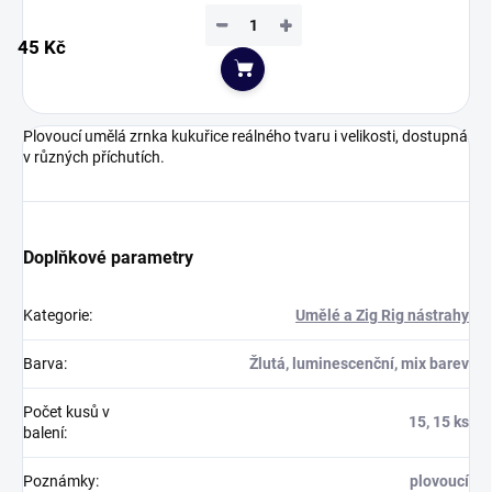
−
+
45 Kč
Do košíku
Plovoucí umělá zrnka kukuřice reálného tvaru i velikosti, dostupná
v různých příchutích.
Doplňkové parametry
Kategorie
:
Umělé a Zig Rig nástrahy
Barva
:
Žlutá, luminescenční, mix barev
Počet kusů v
15, 15 ks
balení
:
Poznámky
:
plovoucí