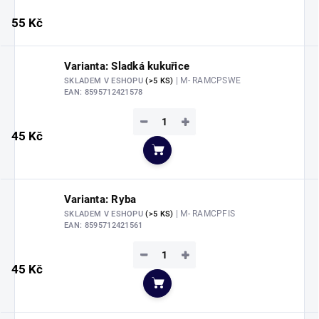
55 Kč
Varianta: Sladká kukuřice
| M- RAMCPSWE
SKLADEM V ESHOPU
(>5 KS)
EAN:
8595712421578
−
+
45 Kč
Do košíku
Varianta: Ryba
| M- RAMCPFIS
SKLADEM V ESHOPU
(>5 KS)
EAN:
8595712421561
−
+
45 Kč
Do košíku