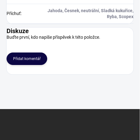
Jahoda, Česnek, neutrální, Sladká kukuřice,
Příchuť
:
Ryba, Scopex
Diskuze
Buďte první, kdo napíše příspěvek k této položce.
Přidat komentář
Z
á
p
a
t