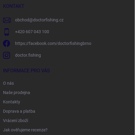
í
KONTAKT
obchod
@
doctorfishing.cz
+420 607 043 100
https://facebook.com/doctorfishingbrno
doctor.fishing
INFORMACE PRO VÁS
O nás
Naše prodejna
Kontakty
Doprava a platba
Vrácení zboží
Jak ověřujeme recenze?