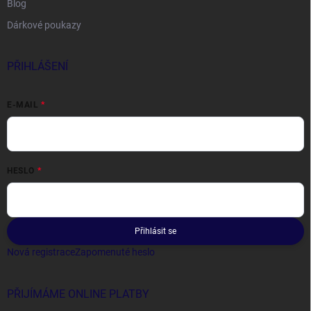
Blog
Dárkové poukazy
PŘIHLÁŠENÍ
E-MAIL
HESLO
Přihlásit se
Nová registrace
Zapomenuté heslo
PŘIJÍMÁME ONLINE PLATBY