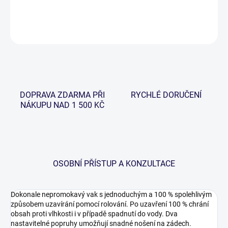
DETAILNÍ INFORMACE
ZEPTAT SE
HLÍDAT
DOPRAVA ZDARMA PŘI
RYCHLÉ DORUČENÍ
NÁKUPU NAD 1 500 KČ
OSOBNÍ PŘÍSTUP A KONZULTACE
Dokonale nepromokavý vak s jednoduchým a 100 % spolehlivým
způsobem uzavírání pomocí rolování. Po uzavření 100 % chrání
obsah proti vlhkosti i v případě spadnutí do vody. Dva
nastavitelné popruhy umožňují snadné nošení na zádech.