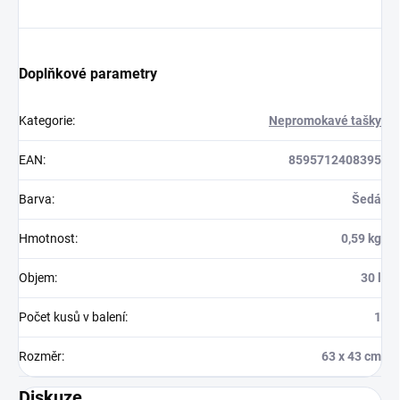
Doplňkové parametry
Kategorie
:
Nepromokavé tašky
EAN
:
8595712408395
Barva
:
Šedá
Hmotnost
:
0,59 kg
Objem
:
30 l
Počet kusů v balení
:
1
Rozměr
:
63 x 43 cm
Diskuze