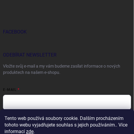
FACEBOOK
ODEBÍRAT NEWSLETTER
Vložte svůj e-mail a my vám budeme zasílat informace o nových
produktech na našem e-shopu.
E-MAIL
Tento web používá soubory cookie. Dalším procházením
Vložením e-mailu souhlasíte s
podmínkami ochrany osobních údajů
tohoto webu vyjadřujete souhlas s jejich používáním.. Více
Přihlásit se
informací
zde
.