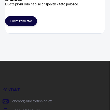
Buďte první, kdo napíše příspěvek k této položce.
Přidat komentář
Z
á
p
a
t
í
KONTAKT
obchod
@
doctorfishing.cz