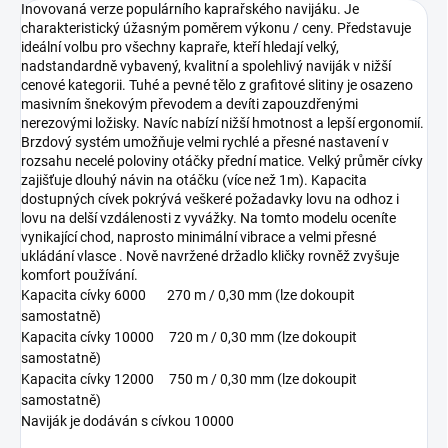
Inovovaná verze populárního kaprařského navijáku. Je
charakteristický úžasným poměrem výkonu / ceny. Představuje
ideální volbu pro všechny kapraře, kteří hledají velký,
nadstandardně vybavený, kvalitní a spolehlivý naviják v nižší
cenové kategorii. Tuhé a pevné tělo z grafitové slitiny je osazeno
masivním šnekovým převodem a devíti zapouzdřenými
nerezovými ložisky. Navíc nabízí nižší hmotnost a lepší ergonomií.
Brzdový systém umožňuje velmi rychlé a přesné nastavení v
rozsahu necelé poloviny otáčky přední matice. Velký průměr cívky
zajišťuje dlouhý návin na otáčku (více než 1m). Kapacita
dostupných cívek pokrývá veškeré požadavky lovu na odhoz i
lovu na delší vzdálenosti z vyvážky. Na tomto modelu oceníte
vynikající chod, naprosto minimální vibrace a velmi přesné
ukládání vlasce . Nově navržené držadlo kličky rovněž zvyšuje
komfort používání.
Kapacita cívky 6000 270 m / 0,30 mm (lze dokoupit
samostatně)
Kapacita cívky 10000 720 m / 0,30 mm (lze dokoupit
samostatně)
Kapacita cívky 12000 750 m / 0,30 mm (lze dokoupit
samostatně)
Naviják je dodáván s cívkou 10000