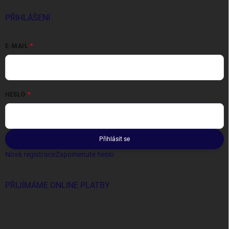
PŘIHLÁŠENÍ
E-MAIL
HESLO
Přihlásit se
Nová registrace
Zapomenuté heslo
PŘIJÍMÁME ONLINE PLATBY