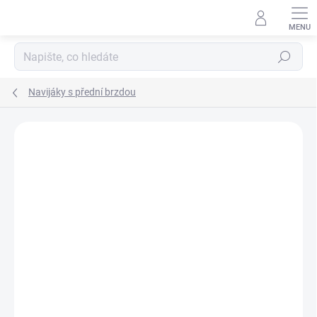
Přejít
na
obsah
Hledat
Navijáky s přední brzdou
Neohodnoceno
Podrobnosti hodnocení
ZNAČKA:
MIVARDI