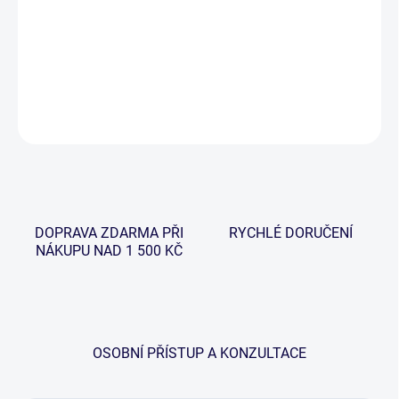
−
+
Přidat do košíku
DETAILNÍ INFORMACE
ZEPTAT SE
HLÍDAT
DOPRAVA ZDARMA PŘI
RYCHLÉ DORUČENÍ
NÁKUPU NAD 1 500 KČ
OSOBNÍ PŘÍSTUP A KONZULTACE