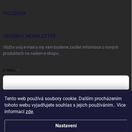
FACEBOOK
ODEBÍRAT NEWSLETTER
Vložte svůj e-mail a my vám budeme zasílat informace o nových
produktech na našem e-shopu.
E-MAIL
Tento web používá soubory cookie. Dalším procházením
Vložením e-mailu souhlasíte s
podmínkami ochrany osobních údajů
tohoto webu vyjadřujete souhlas s jejich používáním.. Více
Přihlásit se
informací
zde
.
Nastavení