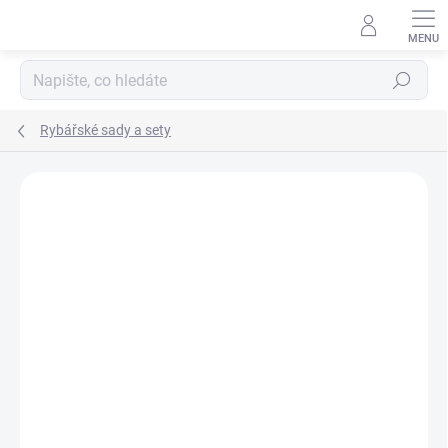
Přejít
na
obsah
Hledat
Rybářské sady a sety
Neohodnoceno
Podrobnosti hodnocení
ZNAČKA:
MIVARDI