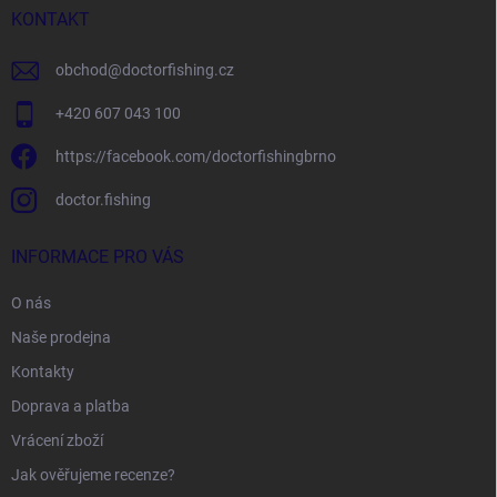
í
KONTAKT
obchod
@
doctorfishing.cz
+420 607 043 100
https://facebook.com/doctorfishingbrno
doctor.fishing
INFORMACE PRO VÁS
O nás
Naše prodejna
Kontakty
Doprava a platba
Vrácení zboží
Jak ověřujeme recenze?