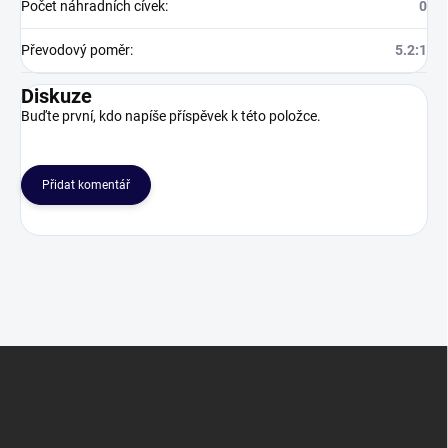
Počet náhradních cívek
:
0
Převodový poměr
:
5.2:1
Diskuze
Buďte první, kdo napíše příspěvek k této položce.
Přidat komentář
Z
á
p
a
t