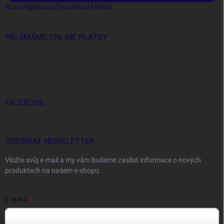
Nová registrace
Zapomenuté heslo
PŘIJÍMÁME ONLINE PLATBY
FACEBOOK
ODEBÍRAT NEWSLETTER
Vložte svůj e-mail a my vám budeme zasílat informace o nových
produktech na našem e-shopu.
E-MAIL