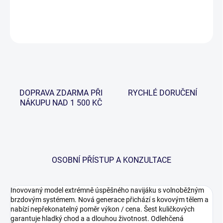
DETAILNÍ INFORMACE
ZEPTAT SE
HLÍDAT
DOPRAVA ZDARMA PŘI
RYCHLÉ DORUČENÍ
NÁKUPU NAD 1 500 KČ
OSOBNÍ PŘÍSTUP A KONZULTACE
Inovovaný model extrémně úspěšného navijáku s volnoběžným
brzdovým systémem. Nová generace přichází s kovovým tělem a
nabízí nepřekonatelný poměr výkon / cena. Šest kuličkových
garantuje hladký chod a a dlouhou životnost. Odlehčená