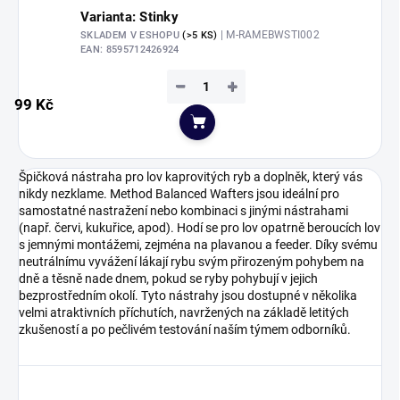
Varianta: Stinky
| M-RAMEBWSTI002
SKLADEM V ESHOPU
(>5 KS)
EAN:
8595712426924
−
+
99 Kč
Do košíku
Špičková nástraha pro lov kaprovitých ryb a doplněk, který vás
nikdy nezklame. Method Balanced Wafters jsou ideální pro
samostatné nastražení nebo kombinaci s jinými nástrahami
(např. červi, kukuřice, apod). Hodí se pro lov opatrně beroucích lov
s jemnými montážemi, zejména na plavanou a feeder. Díky svému
neutrálnímu vyvážení lákají rybu svým přirozeným pohybem na
dně a těsně nade dnem, pokud se ryby pohybují v jejich
bezprostředním okolí. Tyto nástrahy jsou dostupné v několika
velmi atraktivních příchutích, navržených na základě letitých
zkušeností a po pečlivém testování naším týmem odborníků.