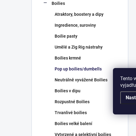
Boilies
Atraktory, boostery a dipy
Ingredience, suroviny
Boilie pasty
Umělé a Zig Rig nástrahy
Boilies krmné
Pop up boilies/dumbells
Tento 
Neutrálně vyvážené Boilies
vyjadřu
Boilies v dipu
Nast
Rozpustné Boilies
Trvanlivé boilies
Boilies velké balení
Vytvrzené a selektivní boilies