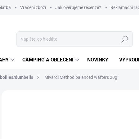
platba
Vrácení zboží
Jak ověřujeme recenze?
Reklamační řá
Hledat
AHY
CAMPING A OBLEČENÍ
NOVINKY
VÝPROD
boilies/dumbells
Mivardi Method balanced wafters 20g
Neohodnoceno
Podrobnosti hodnocení
ZNAČKA
99
Měr
Z
cena