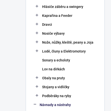
Hlásiče záběru a swingery
Kaprařina a Feeder
Dravci
Nosiče výbavy
Nože, nůžky, kleště, peany a Joja
Lodě, čluny a Elektromotory
Sonary a echoloty
Lov na dírkách
Obaly na pruty
Stojany a vidličky
Podběráky na ryby
Návnady a nástrahy