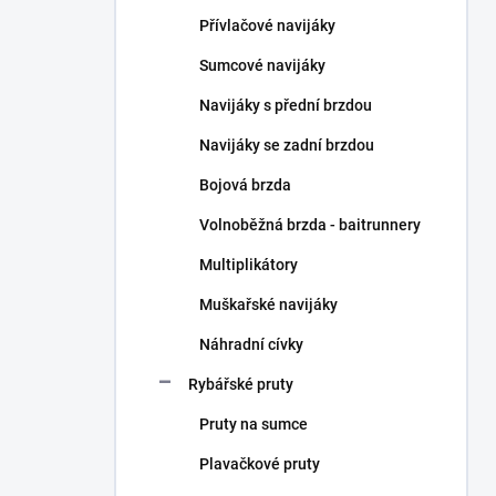
n
Přívlačové navijáky
í
p
Sumcové navijáky
a
n
Navijáky s přední brzdou
e
Navijáky se zadní brzdou
l
Bojová brzda
Volnoběžná brzda - baitrunnery
Multiplikátory
Muškařské navijáky
Náhradní cívky
Rybářské pruty
Pruty na sumce
Plavačkové pruty