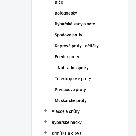
Biče
Bolognesky
Rybářské sady a sety
Spodové pruty
Kaprové pruty - děličky
Feeder pruty
Náhradní špičky
Teleskopické pruty
Přívlačové pruty
Muškařské pruty
Vlasce a šňůry
Rybářské háčky
Krmítka a olova