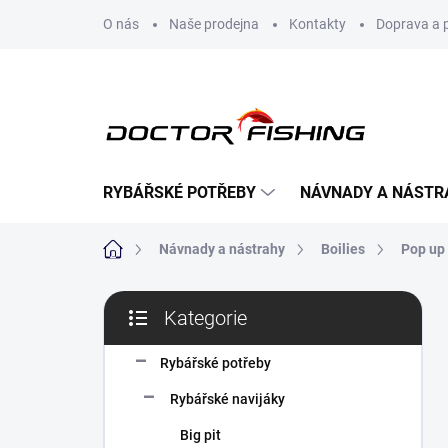
Přejít
O nás
Naše prodejna
Kontakty
Doprava a 
na
obsah
RYBÁŘSKÉ POTŘEBY
NÁVNADY A NÁSTR
Domů
Návnady a nástrahy
Boilies
Pop up 
P
Kategorie
o
Přeskočit
s
kategorie
t
Rybářské potřeby
r
Rybářské navijáky
a
n
Big pit