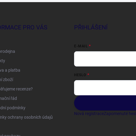
ORMACE PRO VÁS
PŘIHLÁŠENÍ
E-MAIL
prodejna
kty
a a platba
HESLO
í zboží
ěřujeme recenze?
mační řád
dní podmínky
Nová registrace
Zapomenuté hes
nky ochrany osobních údajů