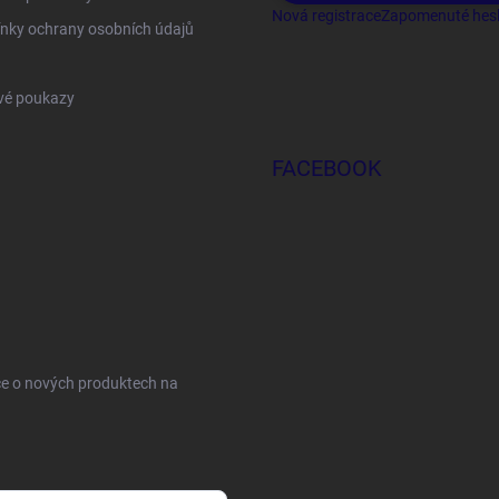
Nová registrace
Zapomenuté hes
nky ochrany osobních údajů
vé poukazy
FACEBOOK
ce o nových produktech na