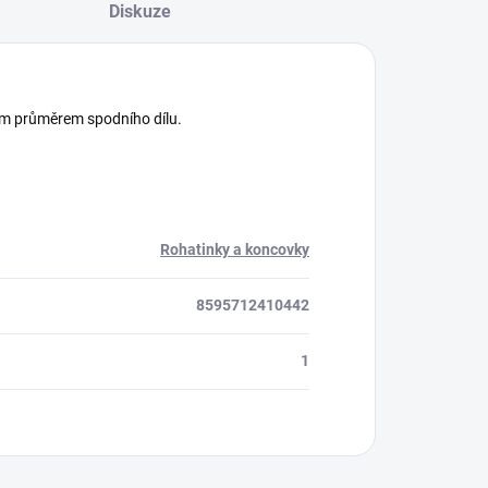
Diskuze
kým průměrem spodního dílu.
Rohatinky a koncovky
8595712410442
1