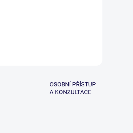
−
+
Přidat do košíku
ILNÍ INFORMACE
ZEPTAT SE
HLÍDAT
OSOBNÍ PŘÍSTUP
A KONZULTACE