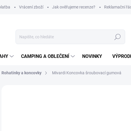
platba
Vrácení zboží
Jak ověřujeme recenze?
Reklamační řá
Hledat
AHY
CAMPING A OBLEČENÍ
NOVINKY
VÝPROD
Rohatinky a koncovky
Mivardi Koncovka šroubovací gumová
Neohodnoceno
Podrobnosti hodnocení
ZNAČKA
42
Měr
SK
cena