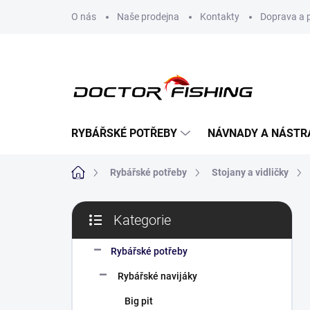
Přejít
O nás
Naše prodejna
Kontakty
Doprava a 
na
obsah
RYBÁŘSKÉ POTŘEBY
NÁVNADY A NÁSTR
Domů
Rybářské potřeby
Stojany a vidličky
P
Kategorie
o
Přeskočit
s
kategorie
t
Rybářské potřeby
r
Rybářské navijáky
a
n
Big pit