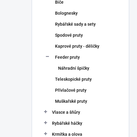
Biče
Bolognesky
Rybářské sady a sety
Spodové pruty
Kaprové pruty - děličky
Feeder pruty
Náhradní špičky
Teleskopické pruty
Přívlačové pruty
Muškařské pruty
Vlasce a šňůry
Rybářské háčky
Krmítka a olova