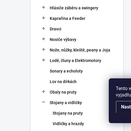
Hlásiče záběru a swingery
Kaprařina a Feeder
Dravci
Nosiče výbavy
Nože, nůžky, kleště, peany a Joja
Lodě, čluny a Elektromotory
Sonary a echoloty
Lov na dírkách
Tento 
Obaly na pruty
vyjadřu
Stojany a vidličky
Nast
Stojany na pruty
Vidličky a hrazdy