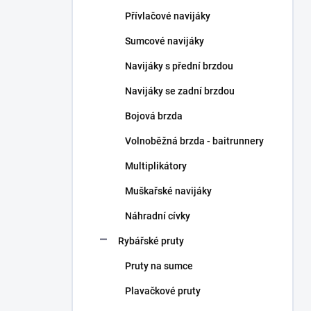
n
Přívlačové navijáky
í
p
Sumcové navijáky
a
n
Navijáky s přední brzdou
e
Navijáky se zadní brzdou
l
Bojová brzda
Volnoběžná brzda - baitrunnery
Multiplikátory
Muškařské navijáky
Náhradní cívky
Rybářské pruty
Pruty na sumce
Plavačkové pruty