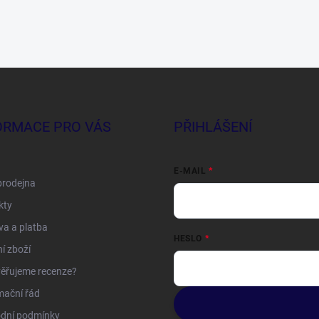
ORMACE PRO VÁS
PŘIHLÁŠENÍ
E-MAIL
prodejna
kty
a a platba
HESLO
í zboží
ěřujeme recenze?
mační řád
dní podmínky