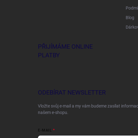
Podmí
Blog
Dárko
PŘIJÍMÁME ONLINE
PLATBY
ODEBÍRAT NEWSLETTER
Vložte svůj e-mail a my vám budeme zasílat informa
našem e-shopu.
E-MAIL