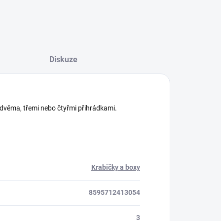
Diskuze
e dvěma, třemi nebo čtyřmi přihrádkami.
Krabičky a boxy
8595712413054
3