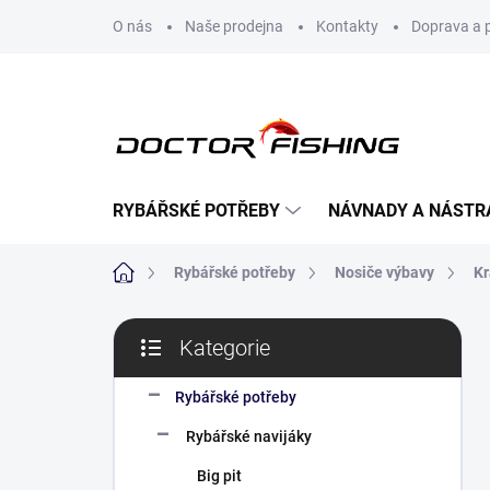
Přejít
O nás
Naše prodejna
Kontakty
Doprava a 
na
obsah
RYBÁŘSKÉ POTŘEBY
NÁVNADY A NÁSTR
Domů
Rybářské potřeby
Nosiče výbavy
Kr
P
Kategorie
o
Přeskočit
s
kategorie
t
Rybářské potřeby
r
Rybářské navijáky
a
n
Big pit