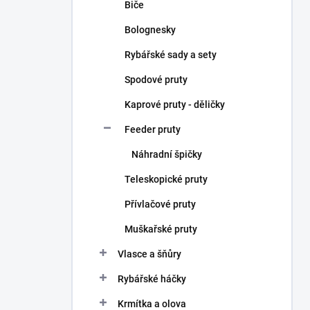
Biče
Bolognesky
Rybářské sady a sety
Spodové pruty
Kaprové pruty - děličky
Feeder pruty
Náhradní špičky
Teleskopické pruty
Přívlačové pruty
Muškařské pruty
Vlasce a šňůry
Rybářské háčky
Krmítka a olova