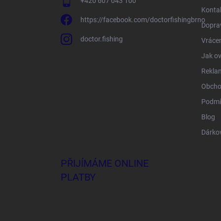
+420 607 043 100
Konta
https://facebook.com/doctorfishingbrno
Doprav
doctor.fishing
Vrácen
Jak ov
Rekla
Obcho
Podmí
Blog
Dárko
PŘIJÍMÁME ONLINE
PLATBY