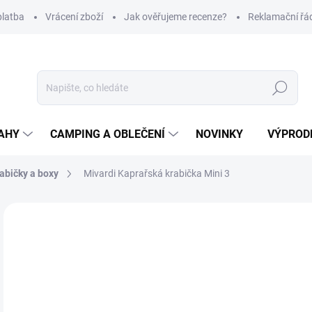
platba
Vrácení zboží
Jak ověřujeme recenze?
Reklamační řá
Hledat
AHY
CAMPING A OBLEČENÍ
NOVINKY
VÝPROD
abičky a boxy
Mivardi Kaprařská krabička Mini 3
Neohodnoceno
Podrobnosti hodnocení
ZNAČKA
45
Měr
SK
cena