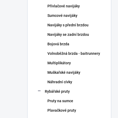
n
Přívlačové navijáky
í
p
Sumcové navijáky
a
n
Navijáky s přední brzdou
e
Navijáky se zadní brzdou
l
Bojová brzda
Volnoběžná brzda - baitrunnery
Multiplikátory
Muškařské navijáky
Náhradní cívky
Rybářské pruty
Pruty na sumce
Plavačkové pruty