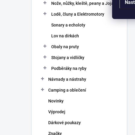
Nast
Nože, nůžky, kleště, peany a Joja
Lodě, čluny a Elektromotory
Sonary a echoloty
Lov na dírkách
Obaly na pruty
Stojany a vidličky
Podběráky na ryby
Návnady a nástrahy
Camping a oblečení
Novinky
Výprodej
Dárkové poukazy
Značky