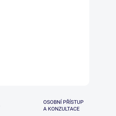
−
+
Přidat do košíku
ILNÍ INFORMACE
ZEPTAT SE
HLÍDAT
OSOBNÍ PŘÍSTUP
A KONZULTACE