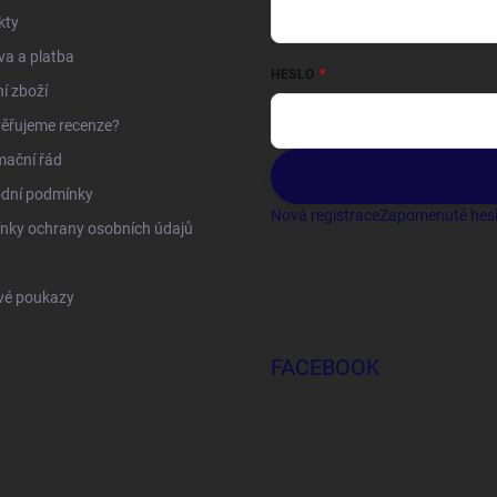
kty
a a platba
HESLO
í zboží
ěřujeme recenze?
mační řád
dní podmínky
Nová registrace
Zapomenuté hes
nky ochrany osobních údajů
vé poukazy
FACEBOOK