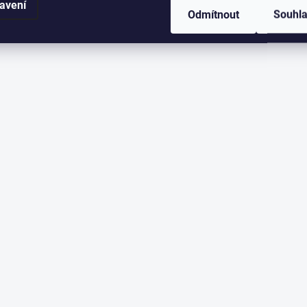
avení
Odmítnout
Souhl