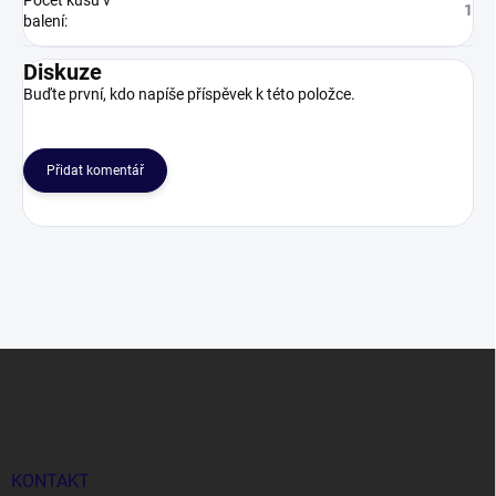
Počet kusů v
1
balení
:
Diskuze
Buďte první, kdo napíše příspěvek k této položce.
Přidat komentář
Z
á
p
a
t
í
KONTAKT