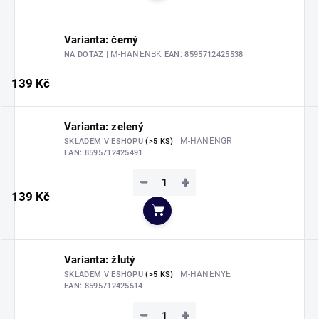
Varianta: černý
| M-HANENBK
NA DOTAZ
EAN:
8595712425538
139 Kč
Varianta: zelený
| M-HANENGR
SKLADEM V ESHOPU
(>5 KS)
EAN:
8595712425491
−
+
139 Kč
Do košíku
Varianta: žlutý
| M-HANENYE
SKLADEM V ESHOPU
(>5 KS)
EAN:
8595712425514
−
+