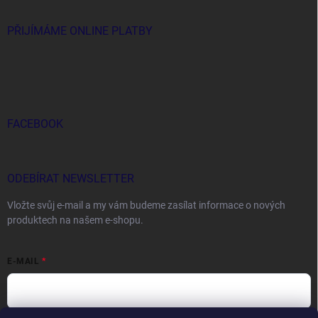
PŘIJÍMÁME ONLINE PLATBY
FACEBOOK
ODEBÍRAT NEWSLETTER
Vložte svůj e-mail a my vám budeme zasílat informace o nových
produktech na našem e-shopu.
E-MAIL