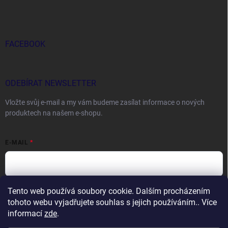
FACEBOOK
ODEBÍRAT NEWSLETTER
Vložte svůj e-mail a my vám budeme zasílat informace o nových
produktech na našem e-shopu.
E-MAIL
Tento web používá soubory cookie. Dalším procházením
Vložením e-mailu souhlasíte s
podmínkami ochrany osobních údajů
tohoto webu vyjadřujete souhlas s jejich používáním.. Více
Přihlásit se
informací
zde
.