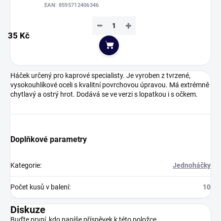
EAN:
8595712406346
−
+
35 Kč
Do košíku
Háček určený pro kaprové specialisty. Je vyroben z tvrzené,
vysokouhlíkové oceli s kvalitní povrchovou úpravou. Má extrémně
chytlavý a ostrý hrot. Dodává se ve verzi s lopatkou i s očkem.
Doplňkové parametry
Kategorie
:
Jednoháčky
Počet kusů v balení
:
10
Diskuze
Buďte první, kdo napíše příspěvek k této položce.