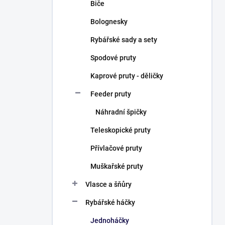
Biče
Bolognesky
Rybářské sady a sety
Spodové pruty
Kaprové pruty - děličky
Feeder pruty
Náhradní špičky
Teleskopické pruty
Přívlačové pruty
Muškařské pruty
Vlasce a šňůry
Rybářské háčky
Jednoháčky