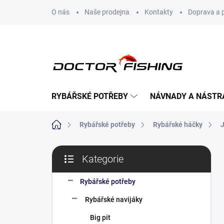
Přejít
O nás
Naše prodejna
Kontakty
Doprava a 
na
obsah
RYBÁŘSKÉ POTŘEBY
NÁVNADY A NÁSTR
Domů
Rybářské potřeby
Rybářské háčky
P
Kategorie
o
Přeskočit
s
kategorie
t
Rybářské potřeby
r
Rybářské navijáky
a
n
Big pit