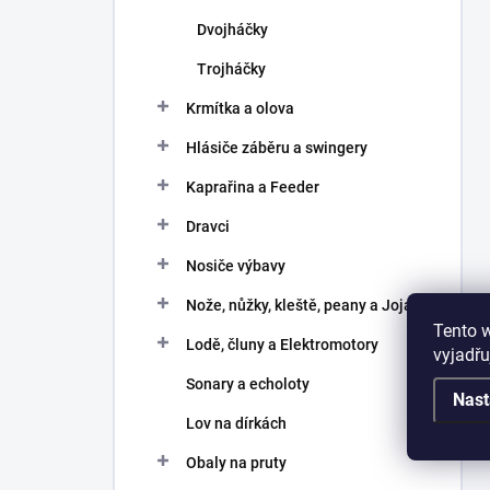
Dvojháčky
Trojháčky
Krmítka a olova
Hlásiče záběru a swingery
Kaprařina a Feeder
Dravci
Nosiče výbavy
Nože, nůžky, kleště, peany a Joja
Tento 
Lodě, čluny a Elektromotory
vyjadřu
Sonary a echoloty
Nast
Lov na dírkách
Obaly na pruty