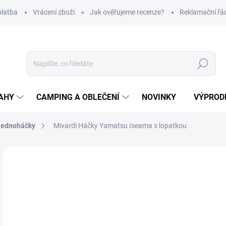
platba
Vrácení zboží
Jak ověřujeme recenze?
Reklamační řá
Hledat
AHY
CAMPING A OBLEČENÍ
NOVINKY
VÝPROD
Jednoháčky
Mivardi Háčky Yamatsu Iseama s lopatkou
Neohodnoceno
Podrobnosti hodnocení
ZNAČKA
35
Měr
Z
cena