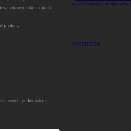
Nová registrace
Zapomenuté hes
nky ochrany osobních údajů
vé poukazy
FACEBOOK
ce o nových produktech na