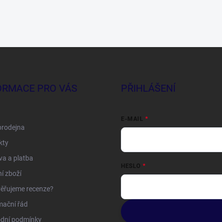
ORMACE PRO VÁS
PŘIHLÁŠENÍ
E-MAIL
prodejna
kty
a a platba
HESLO
í zboží
ěřujeme recenze?
mační řád
dní podmínky