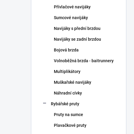
n
Přívlačové navijáky
í
p
Sumcové navijáky
a
n
Navijáky s přední brzdou
e
Navijáky se zadní brzdou
l
Bojová brzda
Volnoběžná brzda - baitrunnery
Multiplikátory
Muškařské navijáky
Náhradní cívky
Rybářské pruty
Pruty na sumce
Plavačkové pruty