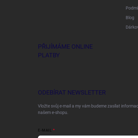
Podmí
Blog
Dárko
PŘIJÍMÁME ONLINE
PLATBY
ODEBÍRAT NEWSLETTER
Vložte svůj e-mail a my vám budeme zasílat informa
našem e-shopu.
E-MAIL