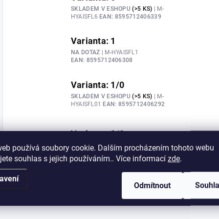
SKLADEM V ESHOPU
(>5 KS)
| M-
HYAISFL6
EAN:
8595712406339
Varianta: 1
NA DOTAZ
| M-HYAISFL1
EAN:
8595712406308
Varianta: 1/0
SKLADEM V ESHOPU
(>5 KS)
| M-
HYAISFL01
EAN:
8595712406292
Varianta: 2/0
SKLADEM V ESHOPU
(3 KS)
| M-
web používá soubory cookie. Dalším procházením tohoto webu
HYAISFL02
EAN:
8595712406285
jete souhlas s jejich používáním.. Více informací
zde
.
avení
Odmítnout
Souhl