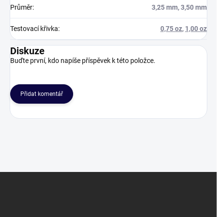
Průměr
:
3,25 mm, 3,50 mm
Testovací křivka
:
0,75 oz
,
1,00 oz
Diskuze
Buďte první, kdo napíše příspěvek k této položce.
Přidat komentář
Z
á
p
a