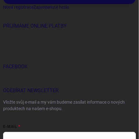
Nová registrace
Zapomenuté heslo
PŘIJÍMÁME ONLINE PLATBY
FACEBOOK
ODEBÍRAT NEWSLETTER
Vložte svůj e-mail a my vám budeme zasílat informace o nových
produktech na našem e-shopu.
E-MAIL