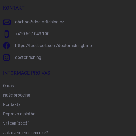
t
í
KONTAKT
obchod
@
doctorfishing.cz
+420 607 043 100
https://facebook.com/doctorfishingbrno
doctor.fishing
INFORMACE PRO VÁS
O nás
Naše prodejna
Kontakty
Doprava a platba
Vrácení zboží
Jak ověřujeme recenze?