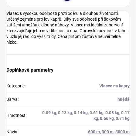
Vlasec s vysokou odolností proti oděru a dlouhou životností,
určený zejména pro lov kaprů. Díky své odolnosti při šokovém
zatížení umožňuje dlouhé náhozy. Vlasec má ideální zabarvení,
které zajišťuje jeho neviditelnost u dna. Obrovská pevnost v tahu i
v uzlu jej řadí do vyšší třídy. Cena přitom zůstává neuvěřitelně
nízko.
Doplňkové parametry
Kategorie
:
Vlasce na kapry
Barva
:
hnědá
0.09 kg, 0.13 kg, 0.14 kg, 0.61 kg, 0.08 kg, 0.17
Hmotnost
:
kg, 0.66 kg, 0.71 kg
Návin
:
600 m
,
300 m
,
5000 m