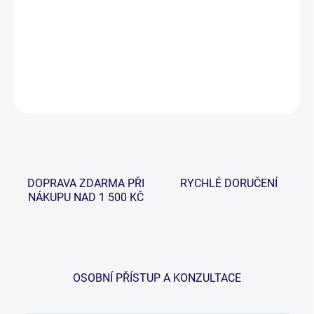
−
+
Přidat do košíku
DETAILNÍ INFORMACE
ZEPTAT SE
HLÍDAT
DOPRAVA ZDARMA PŘI
RYCHLÉ DORUČENÍ
NÁKUPU NAD 1 500 KČ
OSOBNÍ PŘÍSTUP A KONZULTACE