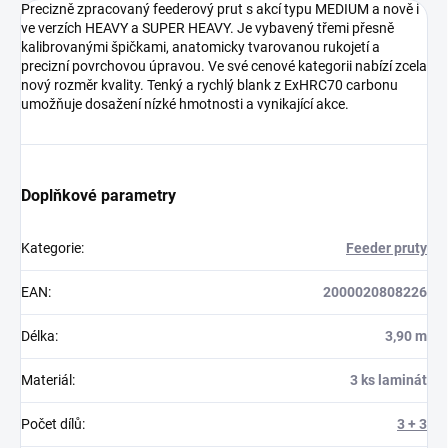
Precizně zpracovaný feederový prut s akcí typu MEDIUM a nově i
ve verzích HEAVY a SUPER HEAVY. Je vybavený třemi přesně
kalibrovanými špičkami, anatomicky tvarovanou rukojetí a
precizní povrchovou úpravou. Ve své cenové kategorii nabízí zcela
nový rozměr kvality. Tenký a rychlý blank z ExHRC70 carbonu
umožňuje dosažení nízké hmotnosti a vynikající akce.
Doplňkové parametry
Kategorie
:
Feeder pruty
EAN
:
2000020808226
Délka
:
3,90 m
Materiál
:
3 ks laminát
Počet dílů
:
3 + 3