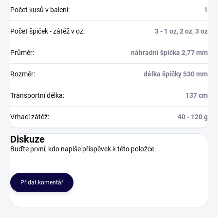
Počet kusů v balení
:
1
Počet špiček - zátěž v oz
:
3 - 1 oz, 2 oz, 3 oz
Průměr
:
náhradní špička 2,77 mm
Rozměr
:
délka špičky 530 mm
Transportní délka
:
137 cm
Vrhací zátěž
:
40 - 120 g
Diskuze
Buďte první, kdo napíše příspěvek k této položce.
Přidat komentář