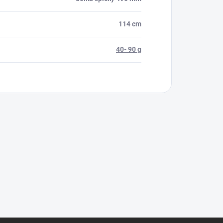
114 cm
40- 90 g