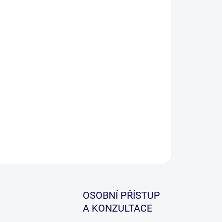
−
+
Přidat do košíku
ILNÍ INFORMACE
ZEPTAT SE
HLÍDAT
OSOBNÍ PŘÍSTUP
A KONZULTACE