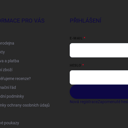
ORMACE PRO VÁS
PŘIHLÁŠENÍ
E-MAIL
prodejna
kty
a a platba
HESLO
í zboží
ěřujeme recenze?
mační řád
dní podmínky
Nová registrace
Zapomenuté hes
nky ochrany osobních údajů
vé poukazy