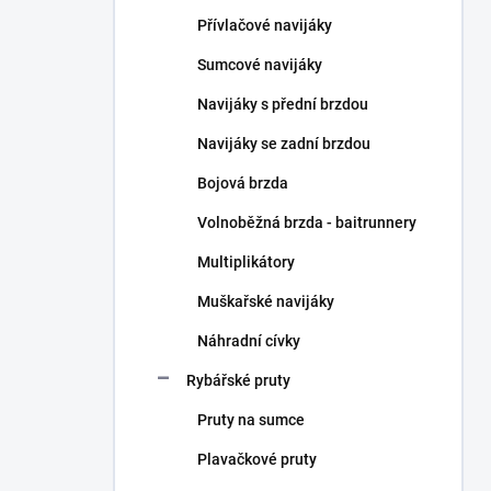
n
Přívlačové navijáky
í
p
Sumcové navijáky
a
n
Navijáky s přední brzdou
e
Navijáky se zadní brzdou
l
Bojová brzda
Volnoběžná brzda - baitrunnery
Multiplikátory
Muškařské navijáky
Náhradní cívky
Rybářské pruty
Pruty na sumce
Plavačkové pruty