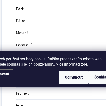
EAN
:
Délka
:
Materiál
:
Počet dílů
:
Počet kusů v balení
:
web používá soubory cookie. Dalším procházením tohoto webu
jete souhlas s jejich používáním.. Více informací
zde
.
Počet špiček - zátěž v oz
:
avení
Odmítnout
Souhl
Poznámky
:
Průměr
:
Rozměr
: