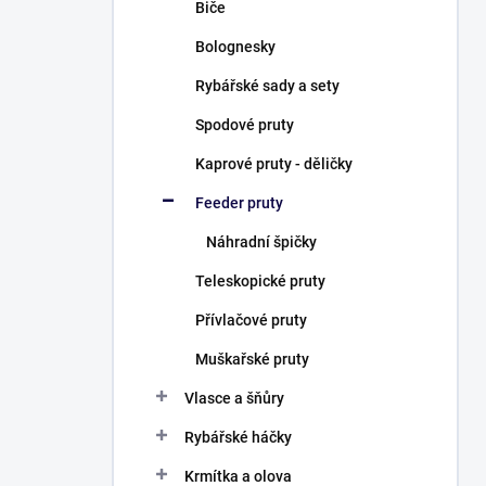
Biče
Bolognesky
Rybářské sady a sety
Spodové pruty
Kaprové pruty - děličky
Feeder pruty
Náhradní špičky
Teleskopické pruty
Přívlačové pruty
Muškařské pruty
Vlasce a šňůry
Rybářské háčky
Krmítka a olova