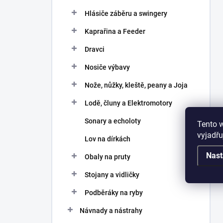
Hlásiče záběru a swingery
Kaprařina a Feeder
Dravci
Nosiče výbavy
Nože, nůžky, kleště, peany a Joja
Lodě, čluny a Elektromotory
Sonary a echoloty
Tento 
vyjadřu
Lov na dírkách
Nast
Obaly na pruty
Stojany a vidličky
Podběráky na ryby
Návnady a nástrahy