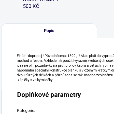
500 KČ
Popis
Finální doprodej ! Původní cena: 1899 ,- ! Akce platí do vyprodá
method a feeder. Vzhledem k použití výrazně zvětšených oček j
ideálně plní požadavky na prut pro lov kaprů a větších ryb na
napomáhá speciální konstrukce blanku s vloženým krátkým díl
dvou různých délkách a přizpůsobit se tak snadno zvolenému mí
3 špičky s velkými očky.
Doplňkové parametry
Kategorie
: