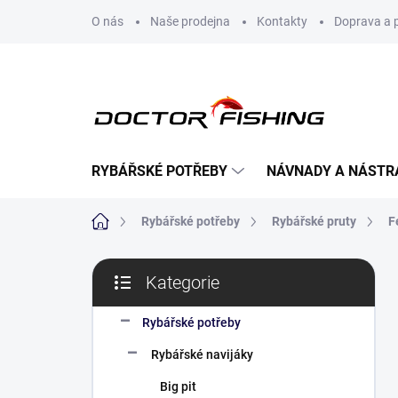
Přejít
O nás
Naše prodejna
Kontakty
Doprava a 
na
obsah
RYBÁŘSKÉ POTŘEBY
NÁVNADY A NÁSTR
Domů
Rybářské potřeby
Rybářské pruty
F
P
Kategorie
o
Přeskočit
s
kategorie
t
Rybářské potřeby
r
Rybářské navijáky
a
n
Big pit