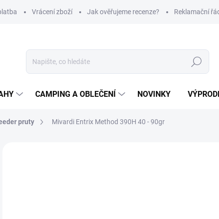
platba
Vrácení zboží
Jak ověřujeme recenze?
Reklamační řá
Hledat
AHY
CAMPING A OBLEČENÍ
NOVINKY
VÝPROD
eeder pruty
Mivardi Entrix Method 390H 40 - 90gr
Neohodnoceno
Podrobnosti hodnocení
ZNAČKA
1 
Měr
SK
cena