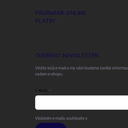
PŘIJÍMÁME ONLINE
PLATBY
ODEBÍRAT NEWSLETTER
Vložte svůj e-mail a my vám budeme zasílat informa
našem e-shopu.
E-MAIL
Vložením e-mailu souhlasíte s
podmínkami ochrany o