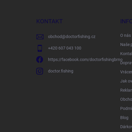
á
p
a
KONTAKT
INF
t
í
O nás
obchod
@
doctorfishing.cz
Naše 
+420 607 043 100
Konta
https://facebook.com/doctorfishingbrno
Doprav
doctor.fishing
Vrácen
Jak ov
Rekla
Obcho
Podmí
Blog
Dárko