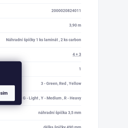
2000020824011
3,90 m
Náhradní špičky 1 ks laminát , 2 ks carbon
4 + 3
1
3 - Green, Red , Yellow
asím
špičky - G - Light , Y - Medium , R - Heavy
náhradní špička 3,5 mm
délka špičky 490 mm