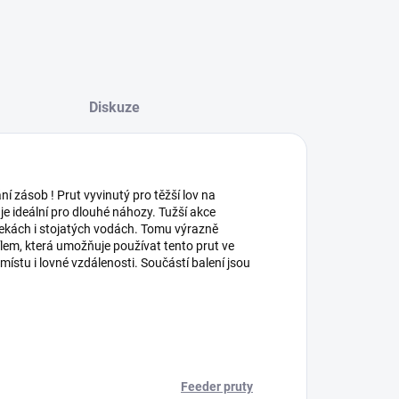
Diskuze
ní zásob ! Prut vyvinutý pro těžší lov na
e ideální pro dlouhé náhozy. Tužší akce
 řekách i stojatých vodách. Tomu výrazně
em, která umožňuje používat tento prut ve
stu i lovné vzdálenosti. Součástí balení jsou
Feeder pruty