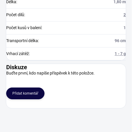
Délka
:
1,80 m
Počet dílů
:
2
Počet kusů v balení
:
1
Transportní délka
:
96 cm
Vrhací zátěž
:
1 - 7 g
Diskuze
Buďte první, kdo napíše příspěvek k této položce.
Přidat komentář