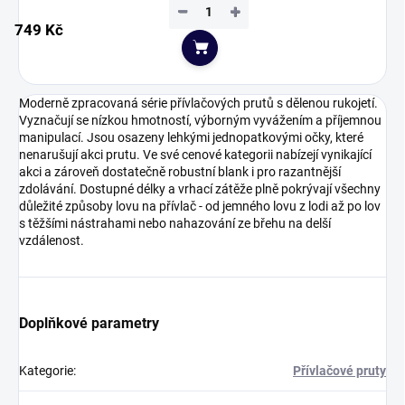
−
+
749 Kč
Do košíku
Moderně zpracovaná série přívlačových prutů s dělenou rukojetí.
Vyznačují se nízkou hmotností, výborným vyvážením a příjemnou
manipulací. Jsou osazeny lehkými jednopatkovými očky, které
nenarušují akci prutu. Ve své cenové kategorii nabízejí vynikající
akci a zároveň dostatečně robustní blank i pro razantnější
zdolávání. Dostupné délky a vrhací zátěže plně pokrývají všechny
důležité způsoby lovu na přívlač - od jemného lovu z lodi až po lov
s těžšími nástrahami nebo nahazování ze břehu na delší
vzdálenost.
Doplňkové parametry
Kategorie
:
Přívlačové pruty