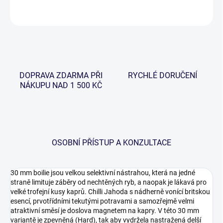
ZEPTAT SE
HLÍDAT
DOPRAVA ZDARMA PŘI
RYCHLÉ DORUČENÍ
NÁKUPU NAD 1 500 KČ
OSOBNÍ PŘÍSTUP A KONZULTACE
30 mm boilie jsou velkou selektivní nástrahou, která na jedné
straně limituje záběry od nechtěných ryb, a naopak je lákavá pro
velké trofejní kusy kaprů. Chilli Jahoda s nádherně vonící britskou
esencí, prvotřídními tekutými potravami a samozřejmě velmi
atraktivní směsí je doslova magnetem na kapry. V této 30 mm
variantě je zpevněná (Hard), tak aby vydržela nastražená delší