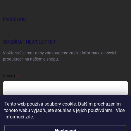
FACEBOOK
ODEBÍRAT NEWSLETTER
Vložte svůj e-mail a my vám budeme zasílat informace o nových
produktech na našem e-shopu.
E-MAIL
Tento web používá soubory cookie. Dalším procházením
Vložením e-mailu souhlasíte s
podmínkami ochrany osobních údajů
tohoto webu vyjadřujete souhlas s jejich používáním.. Více
Přihlásit se
informací
zde
.
Nastavení