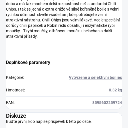
dobu a má tak mnohem delší rozpustnost než standardní Chilli
Chips. I tak se jedná o extra dráždivé silně kořeněné boilie s velmi
rychlou účinností skvělé všude tam, kde potřebujete velmi
atraktivní nástrahu. Chilli Chips jsou velmi lákavé. Vedle speciální
odrůdy chilli papriček a Robin redu obsahují i enzymatické rybí
moučky, LT rybí moučky, olihňovou moučku, belachan a další
atraktivní přísady.
Doplňkové parametry
Kategorie
:
Vytvrzené a selektivní boilies
Hmotnost
:
0.32 kg
EAN
:
8595602259724
Diskuze
Buďte první, kdo napíše příspěvek k této položce.