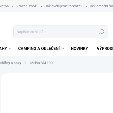
platba
Vrácení zboží
Jak ověřujeme recenze?
Reklamační řá
Hledat
AHY
CAMPING A OBLEČENÍ
NOVINKY
VÝPROD
abičky a boxy
Meiho BM 100
Neohodnoceno
Podrobnosti hodnocení
ZNAČKA
1
Měr
SK
cena