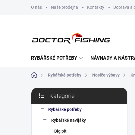
Přejít
O nás
Naše prodejna
Kontakty
Doprava a 
na
obsah
RYBÁŘSKÉ POTŘEBY
NÁVNADY A NÁSTR
Domů
Rybářské potřeby
Nosiče výbavy
Kr
P
Kategorie
o
Přeskočit
s
kategorie
t
Rybářské potřeby
r
Rybářské navijáky
a
n
Big pit