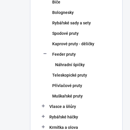
Biče
Bolognesky
Rybářské sady a sety
Spodové pruty
Kaprové pruty - děličky
Feeder pruty
Náhradní špičky
Teleskopické pruty
Přívlačové pruty
Muškařské pruty
Vlasce a šňůry
Rybářské háčky
Krmítka a olova