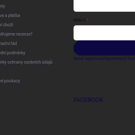
kty
a a platba
HESLO
í zboží
ěřujeme recenze?
mační řád
dní podmínky
Nová registrace
Zapomenuté hes
nky ochrany osobních údajů
vé poukazy
FACEBOOK