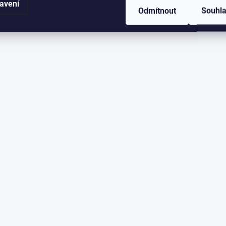
avení
Odmítnout
Souhl