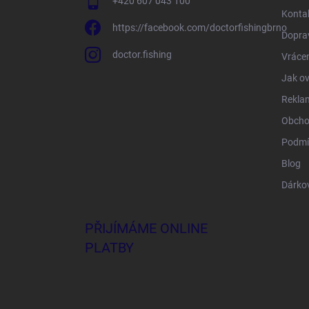
+420 607 043 100
Konta
https://facebook.com/doctorfishingbrno
Doprav
doctor.fishing
Vrácen
Jak ov
Rekla
Obcho
Podmí
Blog
Dárko
PŘIJÍMÁME ONLINE
PLATBY