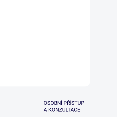
−
+
Přidat do košíku
ILNÍ INFORMACE
ZEPTAT SE
HLÍDAT
OSOBNÍ PŘÍSTUP
A KONZULTACE