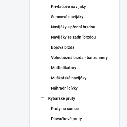
n
Přívlačové navijáky
í
p
Sumcové navijáky
a
n
Navijáky s přední brzdou
e
Navijáky se zadní brzdou
l
Bojová brzda
Volnoběžná brzda - baitrunnery
Multiplikátory
Muškařské navijáky
Náhradní cívky
Rybářské pruty
Pruty na sumce
Plavačkové pruty