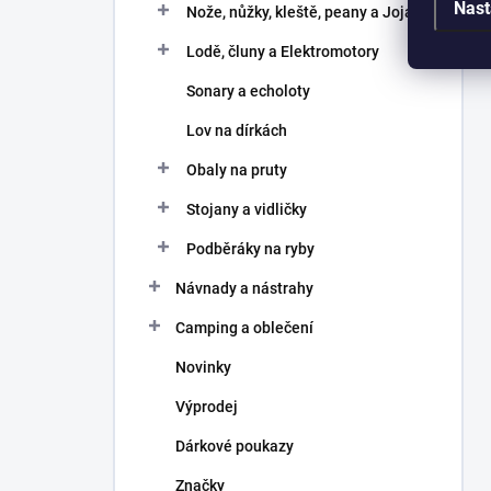
Nast
Nože, nůžky, kleště, peany a Joja
Lodě, čluny a Elektromotory
Sonary a echoloty
Lov na dírkách
Obaly na pruty
Stojany a vidličky
Podběráky na ryby
Návnady a nástrahy
Camping a oblečení
Novinky
Výprodej
Dárkové poukazy
Značky