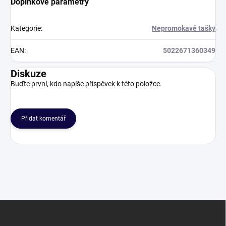
Doplňkové parametry
Kategorie
:
Nepromokavé tašky
EAN
:
5022671360349
Diskuze
Buďte první, kdo napíše příspěvek k této položce.
Přidat komentář
Z
á