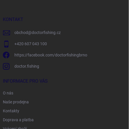
p
a
t
í
KONTAKT
obchod
@
doctorfishing.cz
+420 607 043 100
https://facebook.com/doctorfishingbrno
doctor.fishing
INFORMACE PRO VÁS
O nás
Naše prodejna
Kontakty
Doprava a platba
Vrácení zboží