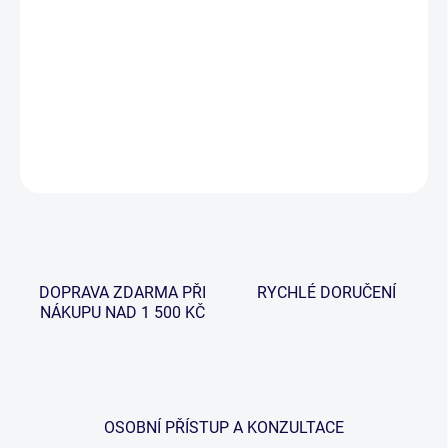
−
+
Přidat do košíku
Ochranné a extra odolné pouzdro na feeder špičky.
DETAILNÍ INFORMACE
ZEPTAT SE
HLÍDAT
DOPRAVA ZDARMA PŘI
RYCHLÉ DORUČENÍ
NÁKUPU NAD 1 500 KČ
OSOBNÍ PŘÍSTUP A KONZULTACE