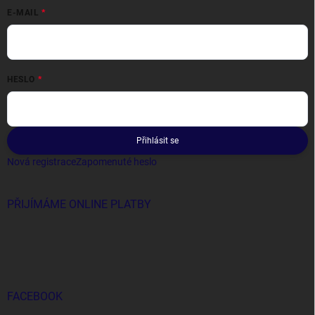
E-MAIL
HESLO
Přihlásit se
Nová registrace
Zapomenuté heslo
PŘIJÍMÁME ONLINE PLATBY
FACEBOOK