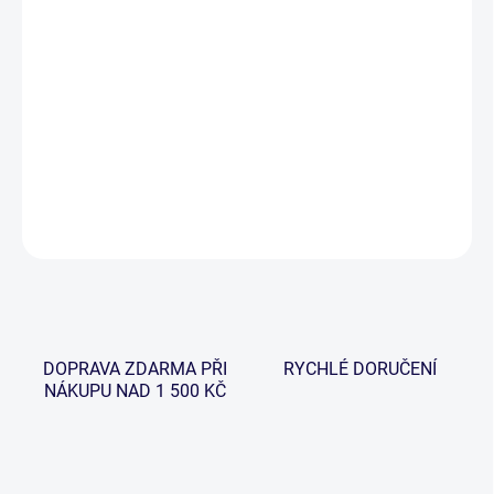
−
+
Přidat do košíku
Naviják řady ACS s přední brzdou a ACS Clip systémem se pyšní 9
ložiskem, citlivým brzdovým složením s navíc s jednorukojetí a
dvourukojetí.
DETAILNÍ INFORMACE
ZEPTAT SE
HLÍDAT
DOPRAVA ZDARMA PŘI
RYCHLÉ DORUČENÍ
NÁKUPU NAD 1 500 KČ