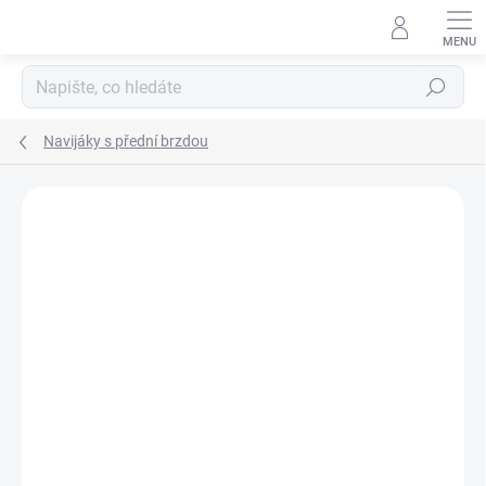
Přejít
na
obsah
Hledat
Navijáky s přední brzdou
Neohodnoceno
Podrobnosti hodnocení
ZNAČKA:
MAP