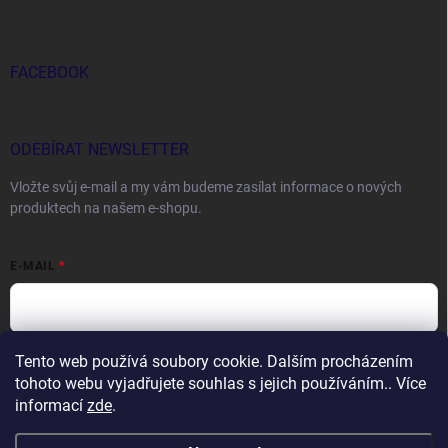
FACEBOOK
ODEBÍRAT NEWSLETTER
Vložte svůj e-mail a my vám budeme zasílat informace o nových
produktech na našem e-shopu.
E-MAIL
Tento web používá soubory cookie. Dalším procházením
Vložením e-mailu souhlasíte s
podmínkami ochrany osobních údajů
tohoto webu vyjadřujete souhlas s jejich používáním.. Více
Přihlásit se
informací
zde
.