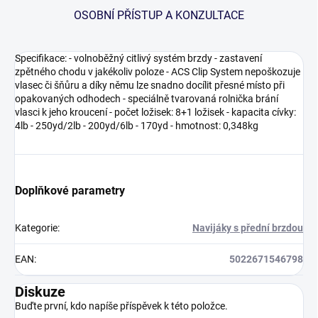
OSOBNÍ PŘÍSTUP A KONZULTACE
Specifikace: - volnoběžný citlivý systém brzdy - zastavení
zpětného chodu v jakékoliv poloze - ACS Clip System nepoškozuje
vlasec či šňůru a díky němu lze snadno docílit přesné místo při
opakovaných odhodech - speciálně tvarovaná rolnička brání
vlasci k jeho kroucení - počet ložisek: 8+1 ložisek - kapacita cívky:
4lb - 250yd/2lb - 200yd/6lb - 170yd - hmotnost: 0,348kg
Doplňkové parametry
Kategorie
:
Navijáky s přední brzdou
EAN
:
5022671546798
Diskuze
Buďte první, kdo napíše příspěvek k této položce.