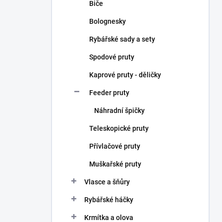
Biče
Bolognesky
Rybářské sady a sety
Spodové pruty
Kaprové pruty - děličky
Feeder pruty
Náhradní špičky
Teleskopické pruty
Přívlačové pruty
Muškařské pruty
Vlasce a šňůry
Rybářské háčky
Krmítka a olova