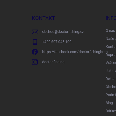
á
p
a
KONTAKT
INF
t
í
O nás
obchod
@
doctorfishing.cz
Naše 
+420 607 043 100
Konta
https://facebook.com/doctorfishingbrno
Doprav
doctor.fishing
Vrácen
Jak ov
Rekla
Obcho
Podmí
Blog
Dárko