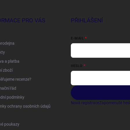
ORMACE PRO VÁS
PŘIHLÁŠENÍ
E-MAIL
prodejna
kty
a a platba
HESLO
í zboží
ěřujeme recenze?
mační řád
dní podmínky
Nová registrace
Zapomenuté hes
nky ochrany osobních údajů
vé poukazy