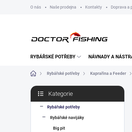
Přejít
O nás
Naše prodejna
Kontakty
Doprava a 
na
obsah
RYBÁŘSKÉ POTŘEBY
NÁVNADY A NÁSTR
Domů
Rybářské potřeby
Kaprařina a Feeder
P
Kategorie
o
Přeskočit
s
kategorie
t
Rybářské potřeby
r
Rybářské navijáky
a
n
Big pit