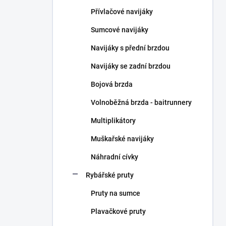
n
Přívlačové navijáky
í
p
Sumcové navijáky
a
n
Navijáky s přední brzdou
e
Navijáky se zadní brzdou
l
Bojová brzda
Volnoběžná brzda - baitrunnery
Multiplikátory
Muškařské navijáky
Náhradní cívky
Rybářské pruty
Pruty na sumce
Plavačkové pruty