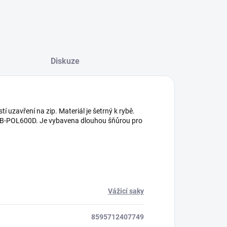
Diskuze
 uzavření na zip. Materiál je šetrný k rybě.
 B-POL600D. Je vybavena dlouhou šňůrou pro
Vážicí saky
8595712407749