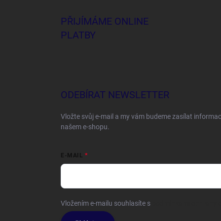
PŘIJÍMÁME ONLINE
PLATBY
ODEBÍRAT NEWSLETTER
Vložte svůj e-mail a my vám budeme zasílat informa
našem e-shopu.
E-MAIL
Vložením e-mailu souhlasíte s
podmínkami ochrany o