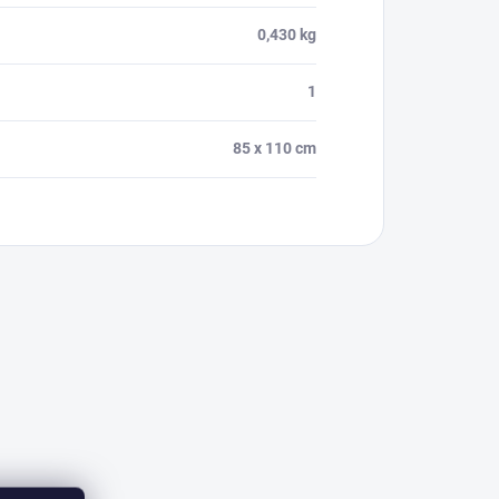
0,430 kg
1
85 x 110 cm