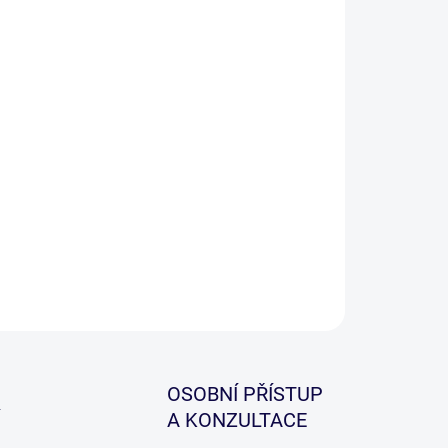
−
+
Přidat do košíku
ILNÍ INFORMACE
ZEPTAT SE
HLÍDAT
OSOBNÍ PŘÍSTUP
A KONZULTACE