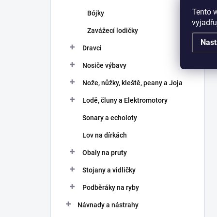
Tento 
Bójky
vyjadřu
Zavážecí lodičky
Nast
Dravci
Nosiče výbavy
Nože, nůžky, kleště, peany a Joja
Lodě, čluny a Elektromotory
Sonary a echoloty
Lov na dírkách
Obaly na pruty
Stojany a vidličky
Podběráky na ryby
Návnady a nástrahy