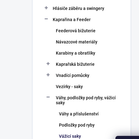
Hlásiče záběru a swingery
Kaprařina a Feeder
Feederová bižuterie
Návazcové materiály
Karabiny a obratlíky
Kaprařská bižuterie
Vnadící pomůcky
Vezírky - saky
Váhy, podložky pod ryby, vážicí
saky
Váhy a příslušenství
Podložky pod ryby
Vážicí saky