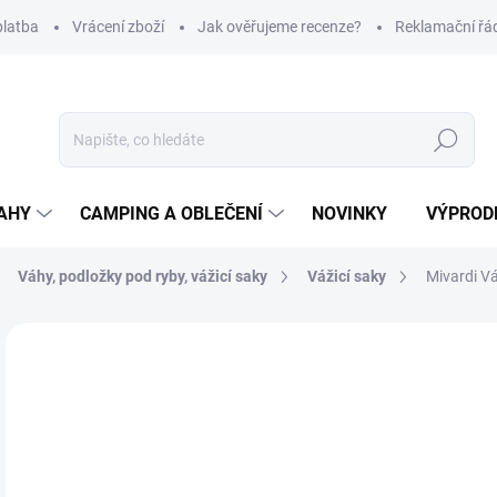
platba
Vrácení zboží
Jak ověřujeme recenze?
Reklamační řá
Hledat
AHY
CAMPING A OBLEČENÍ
NOVINKY
VÝPROD
Váhy, podložky pod ryby, vážicí saky
Vážicí saky
Mivardi Vá
Neohodnoceno
Podrobnosti hodnocení
ZNAČKA
3
Měr
SK
cena