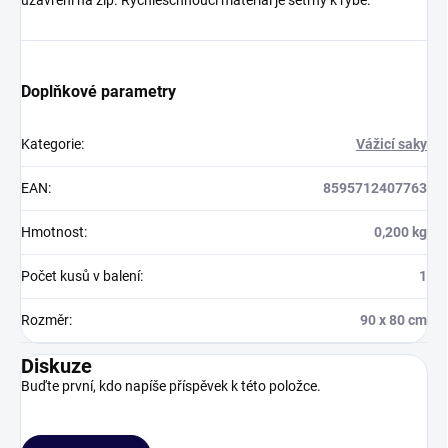
uzavření na zip. Rychleschnoucí materiál je šetrný k rybě.
Doplňkové parametry
Kategorie
:
Vážicí saky
EAN
:
8595712407763
Hmotnost
:
0,200 kg
Počet kusů v balení
:
1
Rozměr
:
90 x 80 cm
Diskuze
Buďte první, kdo napíše příspěvek k této položce.