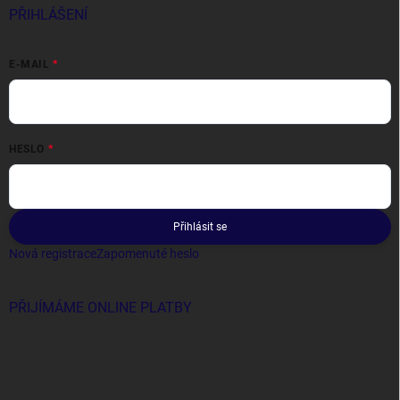
PŘIHLÁŠENÍ
E-MAIL
HESLO
Přihlásit se
Nová registrace
Zapomenuté heslo
PŘIJÍMÁME ONLINE PLATBY