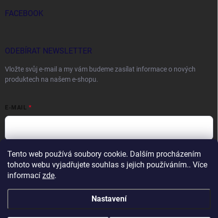
FACEBOOK
ODEBÍRAT NEWSLETTER
Vložte svůj e-mail a my vám budeme zasílat informace o nových
produktech na našem e-shopu.
E-MAIL
Tento web používá soubory cookie. Dalším procházením
Vložením e-mailu souhlasíte s
podmínkami ochrany osobních údajů
tohoto webu vyjadřujete souhlas s jejich používáním.. Více
Přihlásit se
informací
zde
.
Nastavení