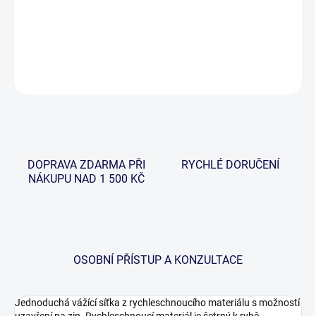
−
+
Přidat do košíku
DETAILNÍ INFORMACE
ZEPTAT SE
HLÍDAT
DOPRAVA ZDARMA PŘI
RYCHLÉ DORUČENÍ
NÁKUPU NAD 1 500 KČ
OSOBNÍ PŘÍSTUP A KONZULTACE
Jednoduchá vážící síťka z rychleschnoucího materiálu s možností