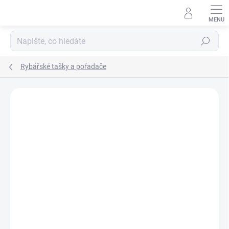
Přejít
na
obsah
Hledat
Rybářské tašky a pořadače
Neohodnoceno
Podrobnosti hodnocení
ZNAČKA:
MIVARDI