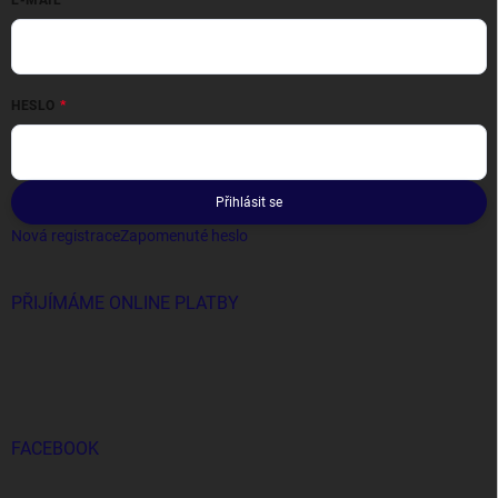
E-MAIL
HESLO
Přihlásit se
Nová registrace
Zapomenuté heslo
PŘIJÍMÁME ONLINE PLATBY
FACEBOOK