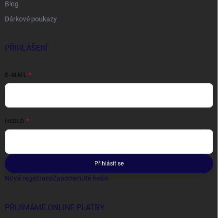
Blog
Dárkové poukazy
PŘIHLÁŠENÍ
E-MAIL
HESLO
Přihlásit se
Nová registrace
Zapomenuté heslo
PŘIJÍMÁME ONLINE PLATBY