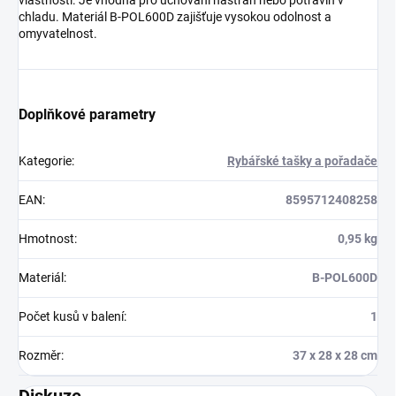
vlastnosti. Je vhodná pro uchování nástrah nebo potravin v
chladu. Materiál B-POL600D zajišťuje vysokou odolnost a
omyvatelnost.
Doplňkové parametry
Kategorie
:
Rybářské tašky a pořadače
EAN
:
8595712408258
Hmotnost
:
0,95 kg
Materiál
:
B-POL600D
Počet kusů v balení
:
1
Rozměr
:
37 x 28 x 28 cm