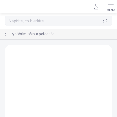
Přejít
na
obsah
Hledat
Rybářské tašky a pořadače
Neohodnoceno
Podrobnosti hodnocení
ZNAČKA:
MIVARDI