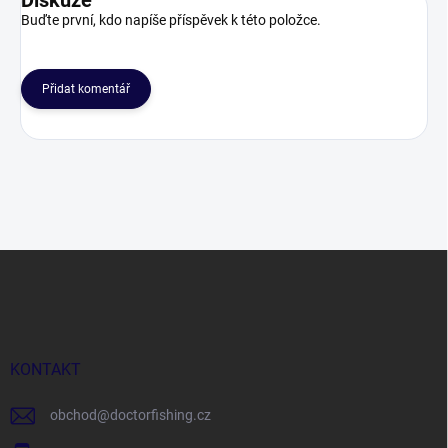
Diskuze
Buďte první, kdo napíše příspěvek k této položce.
Přidat komentář
Z
á
p
a
t
í
KONTAKT
obchod
@
doctorfishing.cz