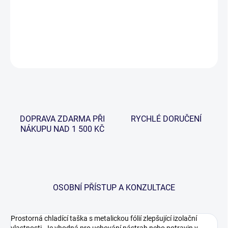
−
+
Přidat do košíku
DETAILNÍ INFORMACE
ZEPTAT SE
HLÍDAT
DOPRAVA ZDARMA PŘI
RYCHLÉ DORUČENÍ
NÁKUPU NAD 1 500 KČ
OSOBNÍ PŘÍSTUP A KONZULTACE
Prostorná chladící taška s metalickou fólií zlepšující izolační