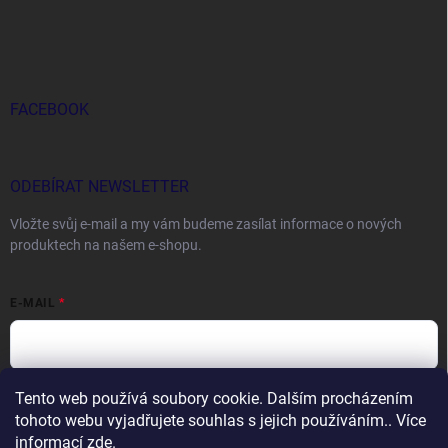
FACEBOOK
ODEBÍRAT NEWSLETTER
Vložte svůj e-mail a my vám budeme zasílat informace o nových
produktech na našem e-shopu.
E-MAIL
Tento web používá soubory cookie. Dalším procházením
Vložením e-mailu souhlasíte s
podmínkami ochrany osobních údajů
tohoto webu vyjadřujete souhlas s jejich používáním.. Více
Přihlásit se
informací
zde
.