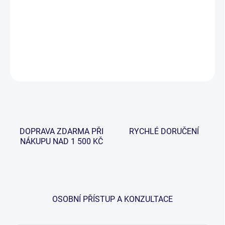
−
+
Přidat do košíku
DETAILNÍ INFORMACE
ZEPTAT SE
HLÍDAT
DOPRAVA ZDARMA PŘI
RYCHLÉ DORUČENÍ
NÁKUPU NAD 1 500 KČ
OSOBNÍ PŘÍSTUP A KONZULTACE