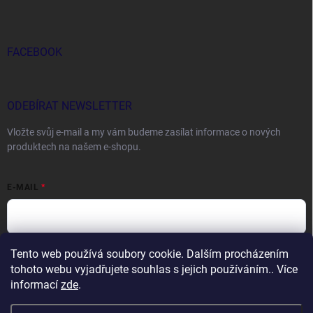
FACEBOOK
ODEBÍRAT NEWSLETTER
Vložte svůj e-mail a my vám budeme zasílat informace o nových
produktech na našem e-shopu.
E-MAIL
Tento web používá soubory cookie. Dalším procházením
Vložením e-mailu souhlasíte s
podmínkami ochrany osobních údajů
tohoto webu vyjadřujete souhlas s jejich používáním.. Více
Přihlásit se
informací
zde
.