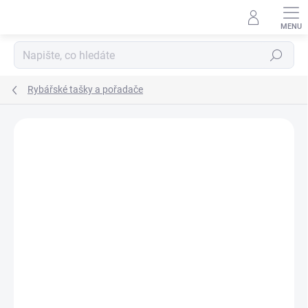
Přejít
na
obsah
Hledat
Rybářské tašky a pořadače
Neohodnoceno
Podrobnosti hodnocení
ZNAČKA:
MIVARDI