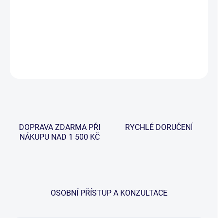
−
+
Přidat do košíku
DETAILNÍ INFORMACE
ZEPTAT SE
HLÍDAT
DOPRAVA ZDARMA PŘI
RYCHLÉ DORUČENÍ
NÁKUPU NAD 1 500 KČ
OSOBNÍ PŘÍSTUP A KONZULTACE