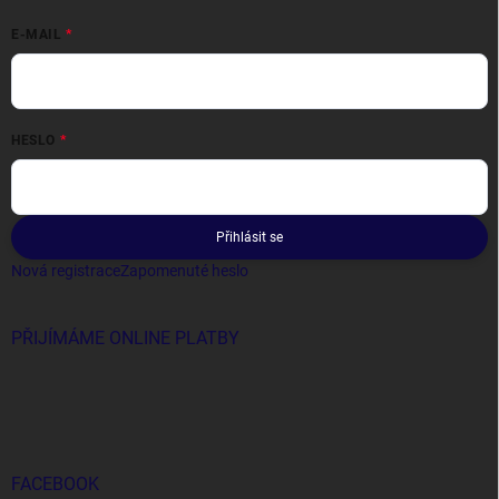
E-MAIL
HESLO
Přihlásit se
Nová registrace
Zapomenuté heslo
PŘIJÍMÁME ONLINE PLATBY
FACEBOOK