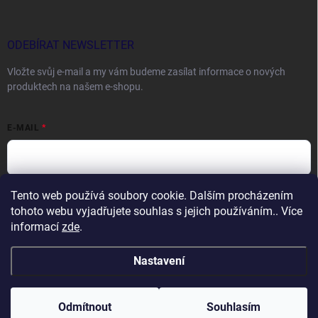
ODEBÍRAT NEWSLETTER
Vložte svůj e-mail a my vám budeme zasílat informace o nových
produktech na našem e-shopu.
E-MAIL
Tento web používá soubory cookie. Dalším procházením
Vložením e-mailu souhlasíte s
podmínkami ochrany osobních údajů
tohoto webu vyjadřujete souhlas s jejich používáním.. Více
Přihlásit se
informací
zde
.
Nastavení
Copyright 2026
DOCTORFISHING.CZ
. Všechna práva vyhrazena.
Odmítnout
Souhlasím
Vytvořil Shoptet