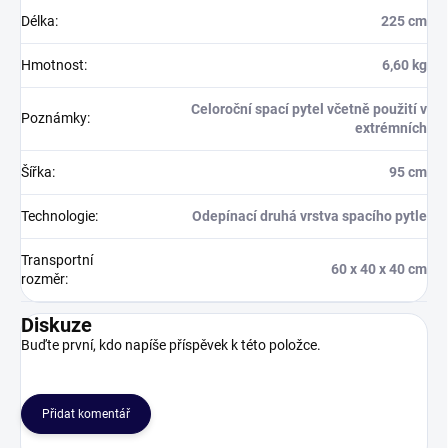
Délka
:
225 cm
Hmotnost
:
6,60 kg
Celoroční spací pytel včetně použití v
Poznámky
:
extrémních
Šířka
:
95 cm
Technologie
:
Odepínací druhá vrstva spacího pytle
Transportní
60 x 40 x 40 cm
rozměr
:
Diskuze
Buďte první, kdo napíše příspěvek k této položce.
Přidat komentář