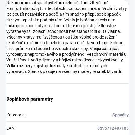
Nekompromisní spací pytel pro celoroční použití včetně
komfortního pobytu v teplotách pod bodem mrazu. Vrchní vrstvy
lze použít nezávisle na sobě, a tím snadno přizpůsobit spacák
různým teplotním podmínkám. Výplň je tvořena speciálním
mikroporézním dutým vláknem, které má při stejné tloušťce
výrazně vyšší izolační schopnosti než standardní dutá vlákna.
Všechny vrstvy mají zvýšenou tloušťku výplně pro dosažení
skutečně extrémních tepelných parametrů. Krycí chlopně chrání
před průnikem studeného vzduchu skrz zipy. Vnější části jsou
vyrobeny z nepromokavého a prodyšného "Peach Skin" materiálu.
Vnitřní části tvoří příjemný a hřejivý micro fleece nejvyšší kvality.
Velké rozměry zajišťují dokonalý komfort i při dlouhých
výpravách. Spacák pasuje na všechny modely lehátek Mivardi.
Doplňkové parametry
Kategorie
:
Spacáky
EAN
:
8595712407183