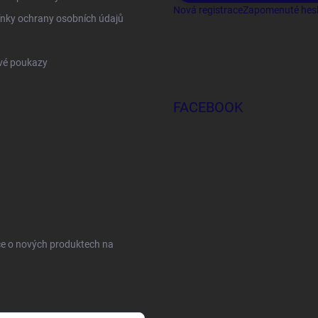
Nová registrace
Zapomenuté hes
nky ochrany osobních údajů
vé poukazy
FACEBOOK
ce o nových produktech na