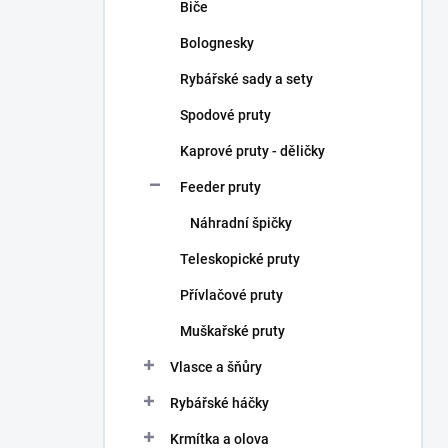
Biče
Bolognesky
Rybářské sady a sety
Spodové pruty
Kaprové pruty - děličky
Feeder pruty
Náhradní špičky
Teleskopické pruty
Přívlačové pruty
Muškařské pruty
Vlasce a šňůry
Rybářské háčky
Krmítka a olova