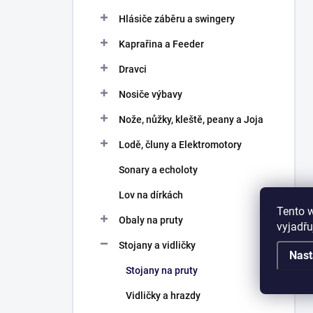
Hlásiče záběru a swingery
Kaprařina a Feeder
Dravci
Nosiče výbavy
Nože, nůžky, kleště, peany a Joja
Lodě, čluny a Elektromotory
Sonary a echoloty
Lov na dírkách
Tento 
Obaly na pruty
vyjadřu
Stojany a vidličky
Nast
Stojany na pruty
Vidličky a hrazdy