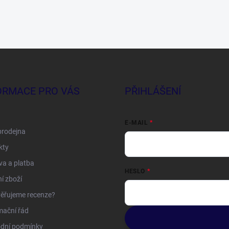
ORMACE PRO VÁS
PŘIHLÁŠENÍ
E-MAIL
prodejna
kty
a a platba
HESLO
í zboží
ěřujeme recenze?
mační řád
dní podmínky