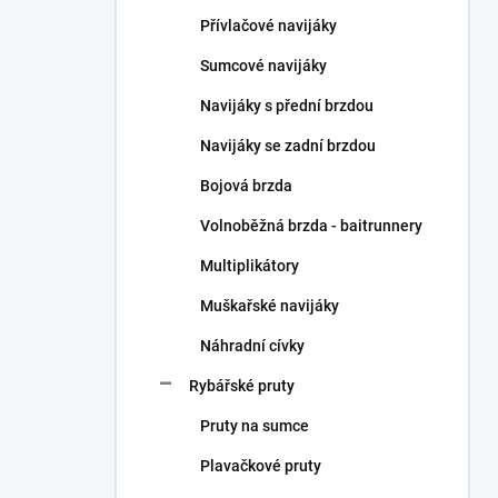
n
Přívlačové navijáky
í
p
Sumcové navijáky
a
n
Navijáky s přední brzdou
e
Navijáky se zadní brzdou
l
Bojová brzda
Volnoběžná brzda - baitrunnery
Multiplikátory
Muškařské navijáky
Náhradní cívky
Rybářské pruty
Pruty na sumce
Plavačkové pruty