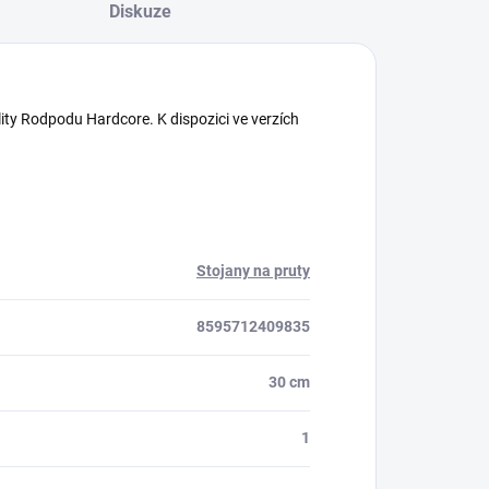
Diskuze
lity Rodpodu Hardcore. K dispozici ve verzích
Stojany na pruty
8595712409835
30 cm
1