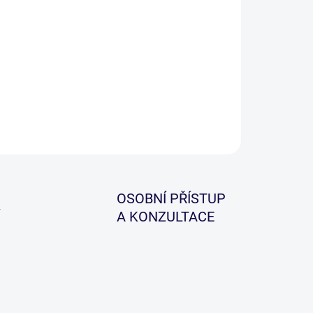
−
+
Přidat do košíku
ILNÍ INFORMACE
ZEPTAT SE
HLÍDAT
OSOBNÍ PŘÍSTUP
A KONZULTACE