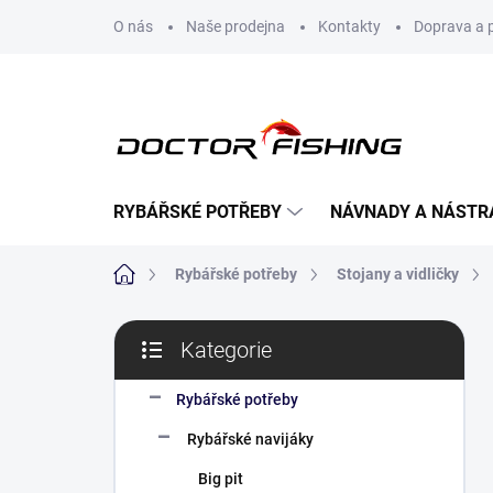
Přejít
O nás
Naše prodejna
Kontakty
Doprava a 
na
obsah
RYBÁŘSKÉ POTŘEBY
NÁVNADY A NÁSTR
Domů
Rybářské potřeby
Stojany a vidličky
P
Kategorie
o
Přeskočit
s
kategorie
t
Rybářské potřeby
r
Rybářské navijáky
a
n
Big pit