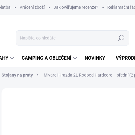
platba
Vrácení zboží
Jak ověřujeme recenze?
Reklamační řá
Hledat
AHY
CAMPING A OBLEČENÍ
NOVINKY
VÝPROD
Stojany na pruty
Mivardi Hrazda 2L Rodpod Hardcore – přední (2 
Neohodnoceno
Podrobnosti hodnocení
ZNAČKA
2
Měr
SK
cena