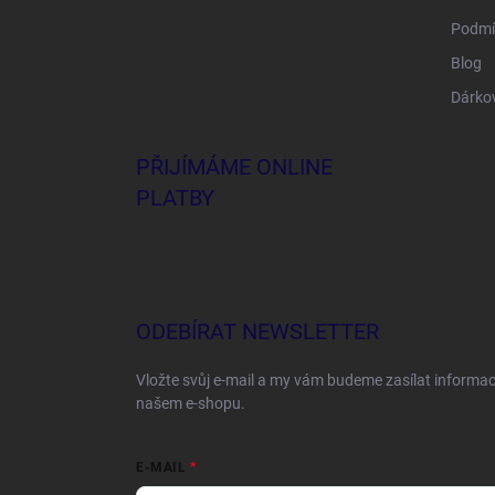
Podmí
Blog
Dárko
PŘIJÍMÁME ONLINE
PLATBY
ODEBÍRAT NEWSLETTER
Vložte svůj e-mail a my vám budeme zasílat informa
našem e-shopu.
E-MAIL