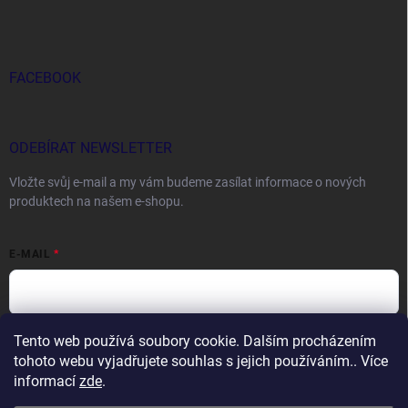
FACEBOOK
ODEBÍRAT NEWSLETTER
Vložte svůj e-mail a my vám budeme zasílat informace o nových
produktech na našem e-shopu.
E-MAIL
Tento web používá soubory cookie. Dalším procházením
Vložením e-mailu souhlasíte s
podmínkami ochrany osobních údajů
tohoto webu vyjadřujete souhlas s jejich používáním.. Více
Přihlásit se
informací
zde
.