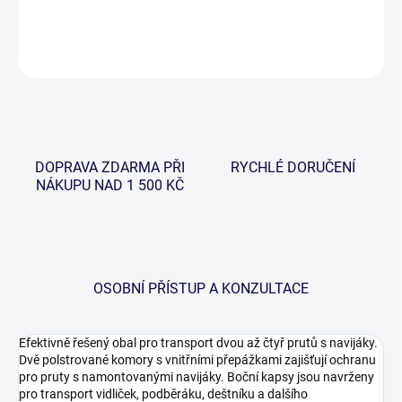
DETAILNÍ INFORMACE
ZEPTAT SE
HLÍDAT
DOPRAVA ZDARMA PŘI
RYCHLÉ DORUČENÍ
NÁKUPU NAD 1 500 KČ
OSOBNÍ PŘÍSTUP A KONZULTACE
Efektivně řešený obal pro transport dvou až čtyř prutů s navijáky.
Dvě polstrované komory s vnitřními přepážkami zajišťují ochranu
pro pruty s namontovanými navijáky. Boční kapsy jsou navrženy
pro transport vidliček, podběráku, deštníku a dalšího