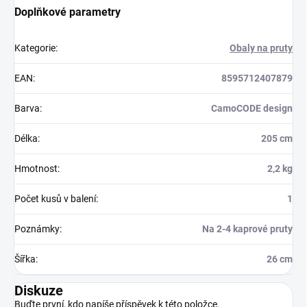
Doplňkové parametry
Kategorie
:
Obaly na pruty
EAN
:
8595712407879
Barva
:
CamoCODE design
Délka
:
205 cm
Hmotnost
:
2,2 kg
Počet kusů v balení
:
1
Poznámky
:
Na 2-4 kaprové pruty
Šířka
:
26 cm
Diskuze
Buďte první, kdo napíše příspěvek k této položce.