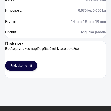
Hmotnost
:
0,070 kg, 0,050 kg
Průměr
:
14 mm, 18 mm, 10 mm
Příchuť
:
Anglická jahoda
Diskuze
Buďte první, kdo napíše příspěvek k této položce.
Přidat komentář
Z