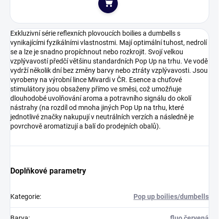
Do košíku
Exkluzivní série reflexních plovoucích boilies a dumbells s
vynikajícími fyzikálními vlastnostmi. Mají optimální tuhost, nedrolí
se a lze je snadno propíchnout nebo rozkrojit. Svojí velkou
vzplývavostí předčí většinu standardních Pop Up na trhu. Ve vodě
vydrží několik dní bez změny barvy nebo ztráty vzplývavosti. Jsou
vyrobeny na výrobní lince Mivardi v ČR. Esence a chuťové
stimulátory jsou obsaženy přímo ve směsi, což umožňuje
dlouhodobé uvolňování aroma a potravního signálu do okolí
nástrahy (na rozdíl od mnoha jiných Pop Up na trhu, které
jednotlivé značky nakupují v neutrálních verzích a následně je
povrchově aromatizují a balí do prodejních obalů).
Doplňkové parametry
Kategorie
:
Pop up boilies/dumbells
Barva
:
fluo červená