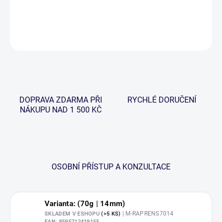
DETAILNÍ INFORMACE
ZEPTAT SE
HLÍDAT
DOPRAVA ZDARMA PŘI
RYCHLÉ DORUČENÍ
NÁKUPU NAD 1 500 KČ
OSOBNÍ PŘÍSTUP A KONZULTACE
Varianta: (70g | 14mm)
| M-RAPRENS7014
SKLADEM V ESHOPU
(>5 KS)
EAN:
8595712419155