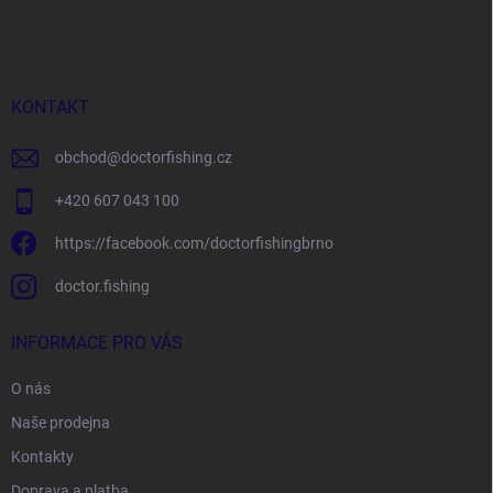
á
p
a
t
í
KONTAKT
obchod
@
doctorfishing.cz
+420 607 043 100
https://facebook.com/doctorfishingbrno
doctor.fishing
INFORMACE PRO VÁS
O nás
Naše prodejna
Kontakty
Doprava a platba