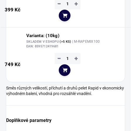
−
+
399 Kč
Do košíku
Varianta: (10kg)
| M-RAPEMIX100
SKLADEM V ESHOPU
(>5 KS)
EAN:
8595712419681
−
+
749 Kč
Do košíku
Směs různých velikostí, příchutí a druhů pelet Rapid v ekonomicky
výhodném balení, vhodná pro rozsáhlé vnadění.
Doplňkové parametry