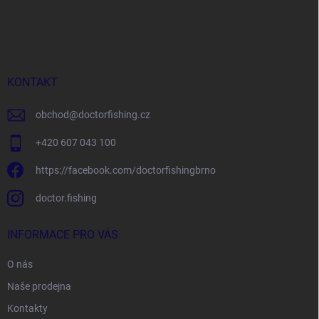
Z
á
p
a
t
í
KONTAKT
obchod
@
doctorfishing.cz
+420 607 043 100
https://facebook.com/doctorfishingbrno
doctor.fishing
INFORMACE PRO VÁS
O nás
Naše prodejna
Kontakty