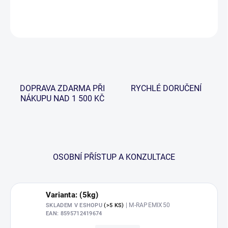
DETAILNÍ INFORMACE
ZEPTAT SE
HLÍDAT
DOPRAVA ZDARMA PŘI
RYCHLÉ DORUČENÍ
NÁKUPU NAD 1 500 KČ
OSOBNÍ PŘÍSTUP A KONZULTACE
Varianta: (5kg)
| M-RAPEMIX50
SKLADEM V ESHOPU
(>5 KS)
EAN:
8595712419674