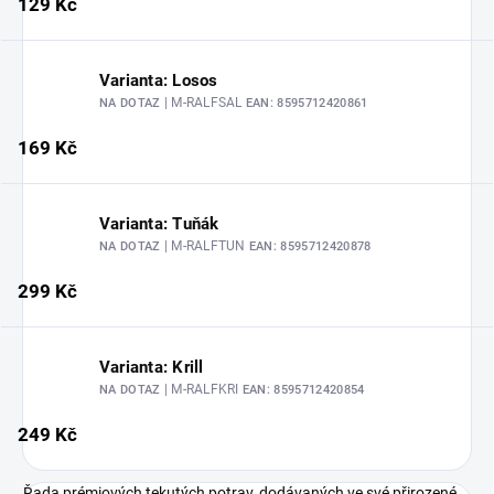
129 Kč
Varianta: Losos
| M-RALFSAL
NA DOTAZ
EAN:
8595712420861
169 Kč
Varianta: Tuňák
| M-RALFTUN
NA DOTAZ
EAN:
8595712420878
299 Kč
Varianta: Krill
| M-RALFKRI
NA DOTAZ
EAN:
8595712420854
249 Kč
Řada prémiových tekutých potrav, dodávaných ve své přirozené