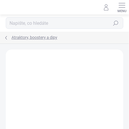
Přejít
na
obsah
Hledat
Atraktory, boostery a dipy
Neohodnoceno
Podrobnosti hodnocení
ZNAČKA:
MIVARDI