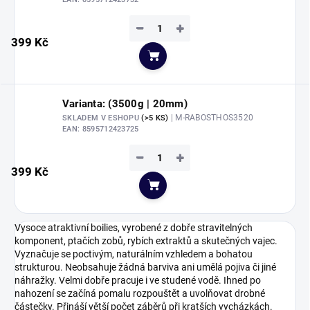
−
+
399 Kč
Do košíku
Varianta: (3500g | 20mm)
| M-RABOSTHOS3520
SKLADEM V ESHOPU
(>5 KS)
EAN:
8595712423725
−
+
399 Kč
Do košíku
Vysoce atraktivní boilies, vyrobené z dobře stravitelných
komponent, ptačích zobů, rybích extraktů a skutečných vajec.
Vyznačuje se poctivým, naturálním vzhledem a bohatou
strukturou. Neobsahuje žádná barviva ani umělá pojiva či jiné
náhražky. Velmi dobře pracuje i ve studené vodě. Ihned po
nahození se začíná pomalu rozpouštět a uvolňovat drobné
částečky. Přináší větší počet záběrů při kratších vycházkách.