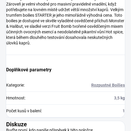
Zároveň je velmi vhodné pro masivní pravidelné vnadění, když
potřebujete na lovném místě udržet větší množství kaprů. Velkým
trumfem boilies STARTER je jeho mimořádně výhodná cena. Toto
boilies je dostupné ve skvěle vyladěné osvědčené příchuti Monster
& Halibut, ve sladké verzi Fruit Bomb tvořené osvědčeným mixem
účinných ovocných esencí a neodolatelně pikantní vůní Hot spice,
která během dlouhého testování dosahovala neskutečných
úlovků kaprů.
Doplňkové parametry
Kategorie
:
Rozpustné Boilies
Hmotnost
:
3,5 kg
Počet kusů v balení
:
1
Diskuze
Buďte první, kdo napíše příspěvek k této položce.