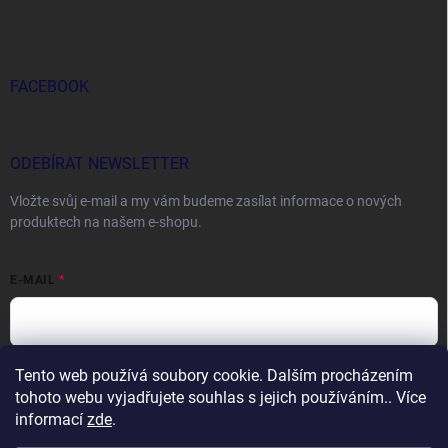
FACEBOOK
ODEBÍRAT NEWSLETTER
Vložte svůj e-mail a my vám budeme zasílat informace o nových
produktech na našem e-shopu.
E-MAIL
Tento web používá soubory cookie. Dalším procházením
Vložením e-mailu souhlasíte s
podmínkami ochrany osobních údajů
tohoto webu vyjadřujete souhlas s jejich používáním.. Více
Přihlásit se
informací
zde
.