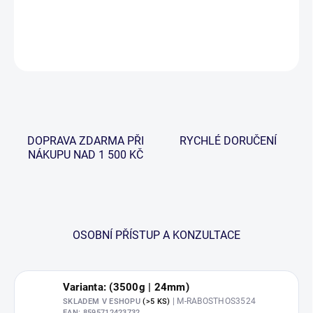
DETAILNÍ INFORMACE
ZEPTAT SE
HLÍDAT
DOPRAVA ZDARMA PŘI
RYCHLÉ DORUČENÍ
NÁKUPU NAD 1 500 KČ
OSOBNÍ PŘÍSTUP A KONZULTACE
Varianta: (3500g | 24mm)
| M-RABOSTHOS3524
SKLADEM V ESHOPU
(>5 KS)
EAN:
8595712423732