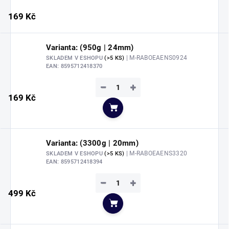
169 Kč
Varianta: (950g | 24mm)
| M-RABOEAENS0924
SKLADEM V ESHOPU
(>5 KS)
EAN:
8595712418370
−
+
169 Kč
Do košíku
Varianta: (3300g | 20mm)
| M-RABOEAENS3320
SKLADEM V ESHOPU
(>5 KS)
EAN:
8595712418394
−
+
499 Kč
Do košíku