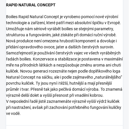
RAPID NATURAL CONCEPT
Boilies Rapid Natural Concept je vyrobeno pomocí nové výrobní
technologie a zařízení, které patří mezi absolutní špičku v Evropě.
Umožňuje nám sériově vyrábět boilies se stejnými parametry,
strukturou a fungováním, jaké získáte při domácí ruční výrobě.
Nová produkce není omezena hrubostí komponent a dovoluje i
přidání opravdového ovoce, jater a dalších čerstvých surovin.
Samozřejmostí je používání čerstvých vajec ve všech vyráběných
řadách boilies. Konzervace a stabilizace je postavena v maximální
míře na přírodních látkách a nezpůsobuje změnu aroma ani chuti
kuliček. Novou generaci rozeznáte nejen podle doplňkového loga
Natural Concept na sáčku, ale i podle zajímavého „naturálnějšího“
povrchu kuliček. Ty jsou nyní i těžší, hutnější a mají přesnější
průměr i tvar. Přesně tak jako pečlivá domácí výroba. To znamená
výrazně delší dolet a vyšší přesnost při vnadění kobrou.
V neposlední řadě jistě zaznamenáte výrazně vyšší výdrž kuliček
při nastražení, avšak při zachování potřebného fungování kuličky
ve vodě.