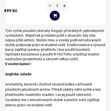
−
+
499 Kč
Do košíku
Tyto rychle působící nástrahy fungují i při krátkých, jednodenních
vycházkách. Stejně tak je můžete požít v situacích, kdy ryby
nejsou příliš aktivní. Složení mixu a vysoký podíl extrudovaných
složek podporuje práci ve studené vodě. Kvalitní esence a výrazné
barvy zajišťují vysokou atraktivitu i bez použití boosterů.
Optimální konzistence a použití R-FACTORu umožňují snadné
nastražení (propíchnutí) a zároveň velkou výdrž.
V novém balení !
Anglická Jahoda
Aromaticky, barevně i chuťově výrazné boilies s přirozeně
působícím jahodovým aroma. Přináší záběry velmi rychle a bez
předchozího masivního vnadění. Lze jej použít celoročně.
Vyvážený mix z extrudovaných složek a ptačích zobů zajišťuje
dobrou práci i ve studené vodě.