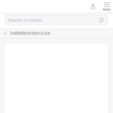
Přejít
na
obsah
Hledat
Podběrákové hlavy a tyče
Neohodnoceno
Podrobnosti hodnocení
ZNAČKA:
MIVARDI