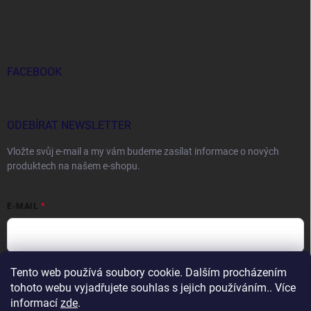
FACEBOOK
ODEBÍRAT NEWSLETTER
Vložte svůj e-mail a my vám budeme zasílat informace o nových
produktech na našem e-shopu.
E-MAIL
Tento web používá soubory cookie. Dalším procházením
Vložením e-mailu souhlasíte s
podmínkami ochrany osobních údajů
tohoto webu vyjadřujete souhlas s jejich používáním.. Více
Přihlásit se
informací
zde
.