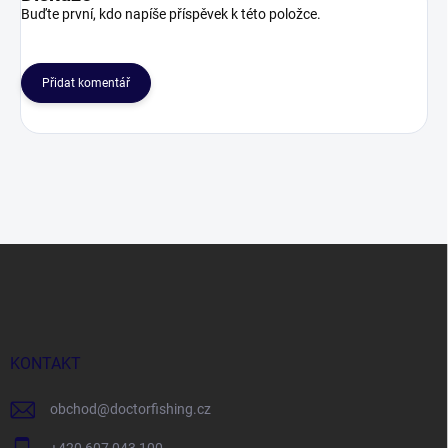
Buďte první, kdo napíše příspěvek k této položce.
Přidat komentář
Z
á
p
a
t
í
KONTAKT
obchod
@
doctorfishing.cz