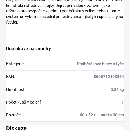
Díky své velikosti zvládne i podebírání velkých ryb. Využívá novou
konstrukci středové spojky. Její vzpěra slouží zároveň jako
držadlo pro bezpečné zvednutí podběráku s velkou rybou. Tento
systém se výborně osvědčil při testování anglickými specialisty na
feeder.
Doplňkové parametry
Kategorie
:
Podběrákové hlavy a tyče
EAN
:
8595712403864
Hmotnost
:
0.31 kg
Počet kusů v balení
:
1
Rozměr
:
60 x 52 x Hloubka 30 cm
Diskuze