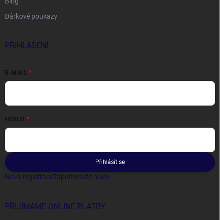
Blog
Dárkové poukazy
PŘIHLÁŠENÍ
E-MAIL
HESLO
Přihlásit se
Nová registrace
Zapomenuté heslo
PŘIJÍMÁME ONLINE PLATBY