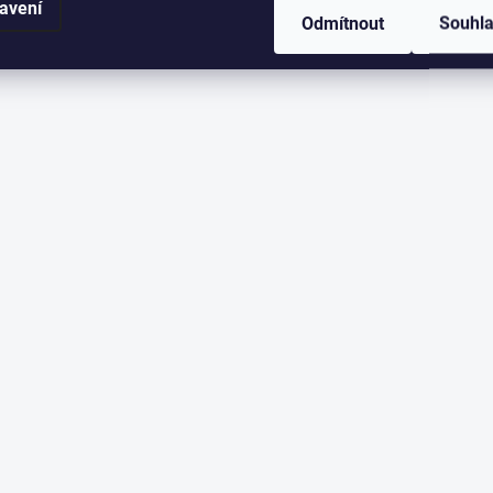
avení
Odmítnout
Souhl