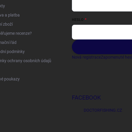
kty
a a platba
HESLO
í zboží
ěřujeme recenze?
mační řád
dní podmínky
Nová registrace
Zapomenuté hes
nky ochrany osobních údajů
vé poukazy
FACEBOOK
DOCTORFISHING.CZ