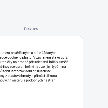
Diskuze
ortiment osvědčených a stále žádaných
vysoce odolného plastu. V zavřeném stavu udrží
 krabičky na drobné příslušenství, háčky, umělé
bné inovace oproti běžně nabízeným typům na
sobit i toto základní příslušenství
y z plastové hmoty s příměsí silikonu.
ových twisterů a podobných nástrah.