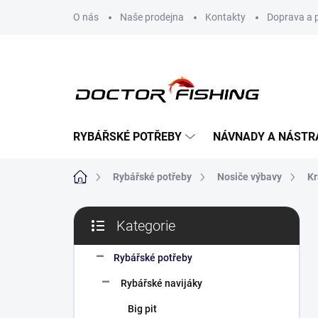
Přejít
O nás
Naše prodejna
Kontakty
Doprava a 
na
obsah
RYBÁŘSKÉ POTŘEBY
NÁVNADY A NÁSTR
Domů
Rybářské potřeby
Nosiče výbavy
Kr
P
Kategorie
o
Přeskočit
s
kategorie
t
Rybářské potřeby
r
Rybářské navijáky
a
n
Big pit