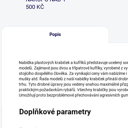
500 KČ
Popis
Nabídka plastových krabiček a kufříků představuje ucelený s
modelů. Zajímavé jsou dvou a třípatrové kufříky, vyrobené z 
stojícího dospělého člověka. Za vynikající ceny vám nabízíme i
mušky atd. Řada modelů z naší nabídky krabiček přináší dro
trhu. Tyto drobné úpravy jsou vedeny snahou maximálně přizpů
praktickým požadavkům rybářů. Všechny krabičky jsou vyroben
Umožňují proto bezproblémové přechovávání agresivních gum
Doplňkové parametry