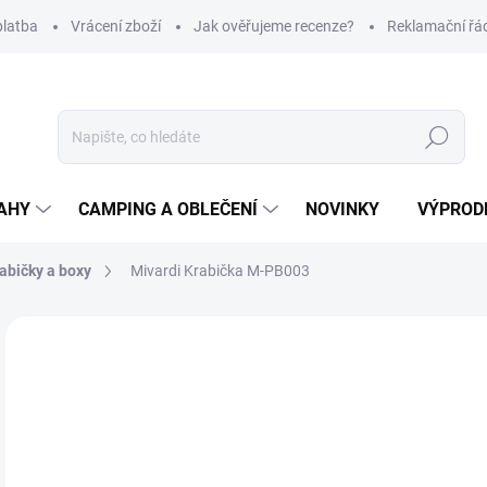
platba
Vrácení zboží
Jak ověřujeme recenze?
Reklamační řá
Hledat
AHY
CAMPING A OBLEČENÍ
NOVINKY
VÝPROD
abičky a boxy
Mivardi Krabička M-PB003
Neohodnoceno
Podrobnosti hodnocení
ZNAČKA
45
Měr
SK
cena