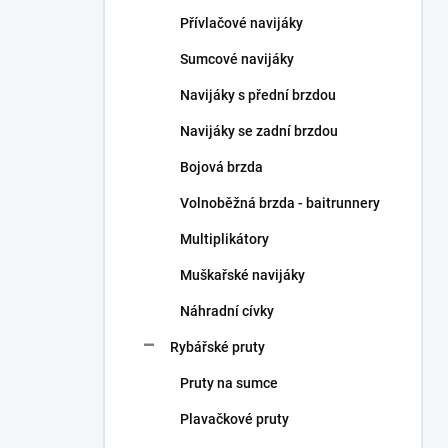
n
Přívlačové navijáky
í
p
Sumcové navijáky
a
n
Navijáky s přední brzdou
e
Navijáky se zadní brzdou
l
Bojová brzda
Volnoběžná brzda - baitrunnery
Multiplikátory
Muškařské navijáky
Náhradní cívky
Rybářské pruty
Pruty na sumce
Plavačkové pruty