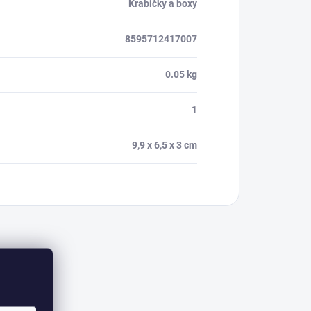
Krabičky a boxy
8595712417007
0.05 kg
1
9,9 x 6,5 x 3 cm