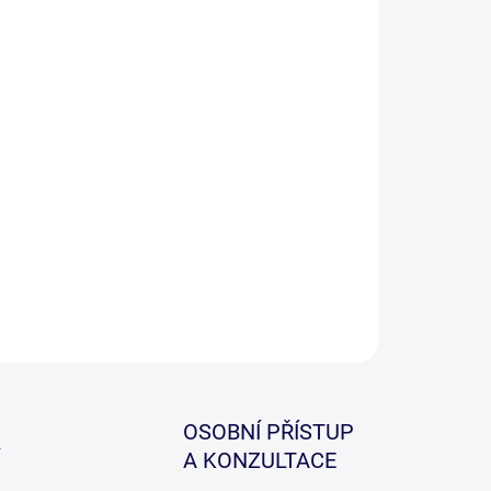
−
+
Přidat do košíku
ILNÍ INFORMACE
ZEPTAT SE
HLÍDAT
OSOBNÍ PŘÍSTUP
A KONZULTACE