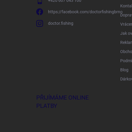
+420 607 043 100
Konta
https://facebook.com/doctorfishingbrno
Doprav
doctor.fishing
Vrácen
Jak ov
Rekla
Obcho
Podmí
Blog
Dárko
PŘIJÍMÁME ONLINE
PLATBY