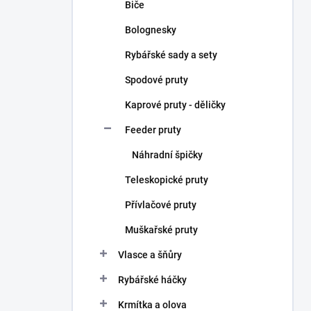
Biče
Bolognesky
Rybářské sady a sety
Spodové pruty
Kaprové pruty - děličky
Feeder pruty
Náhradní špičky
Teleskopické pruty
Přívlačové pruty
Muškařské pruty
Vlasce a šňůry
Rybářské háčky
Krmítka a olova