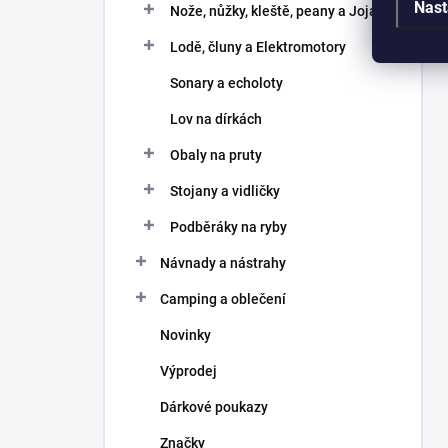
Nast
Nože, nůžky, kleště, peany a Joja
Lodě, čluny a Elektromotory
Sonary a echoloty
Lov na dírkách
Obaly na pruty
Stojany a vidličky
Podběráky na ryby
Návnady a nástrahy
Camping a oblečení
Novinky
Výprodej
Dárkové poukazy
Značky