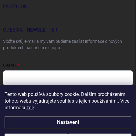
FACEBOOK
ODEBÍRAT NEWSLETTER
Vložte svůj e-mail a my vám budeme zasílat informace o nových
produktech na našem e-shopu.
E-MAIL
Tento web používá soubory cookie. Dalším procházením
Vložením e-mailu souhlasíte s
podmínkami ochrany osobních údajů
tohoto webu vyjadřujete souhlas s jejich používáním.. Více
Přihlásit se
informací
zde
.
Nastavení
Copyright 2026
DOCTORFISHING.CZ
. Všechna práva vyhrazena.