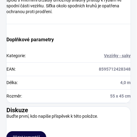
spolu s vnitřními držadly umožňují snadný přístup k rybám ve
spodní části vezírku. Síťka okolo spodních kruhů je opatřena
ochranou proti prodření.
Doplňkové parametry
Kategorie
:
Vezírky - saky
EAN
:
8595712428348
Délka
:
4,0 m
Rozměr
:
55 x 45 cm
Diskuze
Buďte první, kdo napíše příspěvek k této položce.