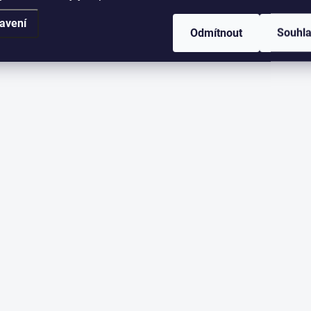
avení
Odmítnout
Souhl