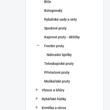
Biče
Bolognesky
Rybářské sady a sety
Spodové pruty
Kaprové pruty - děličky
Feeder pruty
Náhradní špičky
Teleskopické pruty
Přívlačové pruty
Muškařské pruty
Vlasce a šňůry
Rybářské háčky
Krmítka a olova