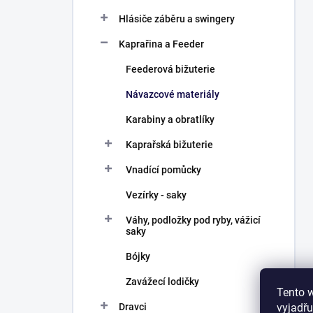
Hlásiče záběru a swingery
Kaprařina a Feeder
Feederová bižuterie
Návazcové materiály
Karabiny a obratlíky
Kaprařská bižuterie
Vnadící pomůcky
Vezírky - saky
Váhy, podložky pod ryby, vážicí
saky
Bójky
Zavážecí lodičky
Tento 
vyjadřu
Dravci