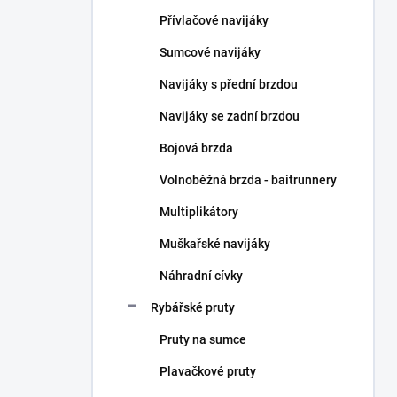
n
Přívlačové navijáky
í
p
Sumcové navijáky
a
n
Navijáky s přední brzdou
e
Navijáky se zadní brzdou
l
Bojová brzda
Volnoběžná brzda - baitrunnery
Multiplikátory
Muškařské navijáky
Náhradní cívky
Rybářské pruty
Pruty na sumce
Plavačkové pruty