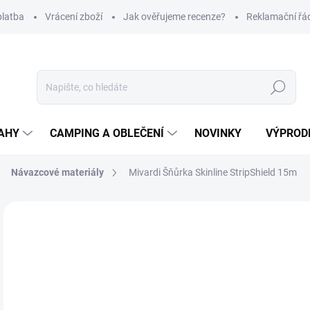
platba
Vrácení zboží
Jak ověřujeme recenze?
Reklamační řá
Hledat
AHY
CAMPING A OBLEČENÍ
NOVINKY
VÝPROD
Návazcové materiály
Mivardi Šňůrka Skinline StripShield 15m
Neohodnoceno
Podrobnosti hodnocení
ZNAČKA
3
Měr
Z
cena