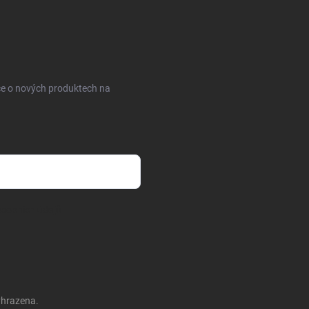
ce o nových produktech na
sobních údajů
yhrazena.