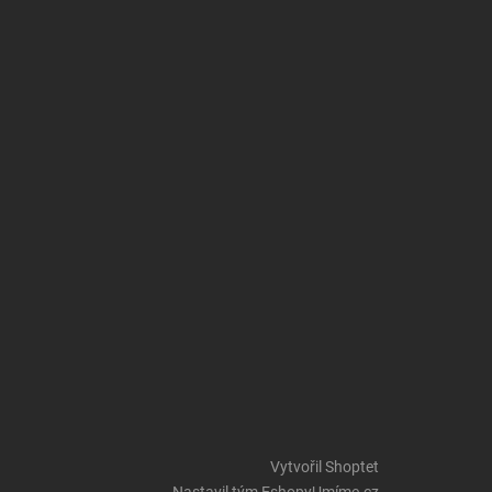
Vytvořil Shoptet
Nastavil tým EshopyUmíme.cz