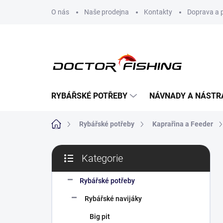
Přejít
O nás
Naše prodejna
Kontakty
Doprava a 
na
obsah
RYBÁŘSKÉ POTŘEBY
NÁVNADY A NÁSTR
Domů
Rybářské potřeby
Kaprařina a Feeder
P
Kategorie
o
Přeskočit
s
kategorie
t
Rybářské potřeby
r
Rybářské navijáky
a
n
Big pit