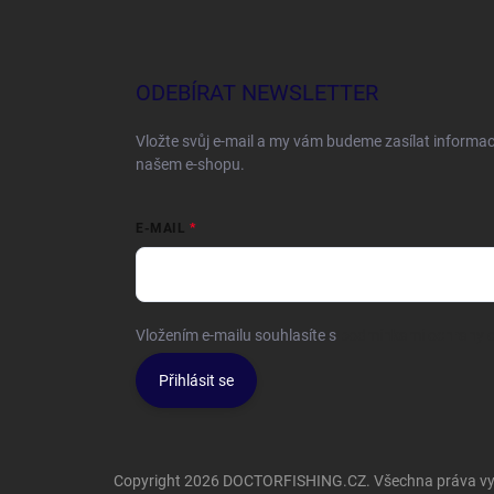
ODEBÍRAT NEWSLETTER
Vložte svůj e-mail a my vám budeme zasílat informa
našem e-shopu.
E-MAIL
Vložením e-mailu souhlasíte s
podmínkami ochrany o
Přihlásit se
Copyright 2026
DOCTORFISHING.CZ
. Všechna práva v