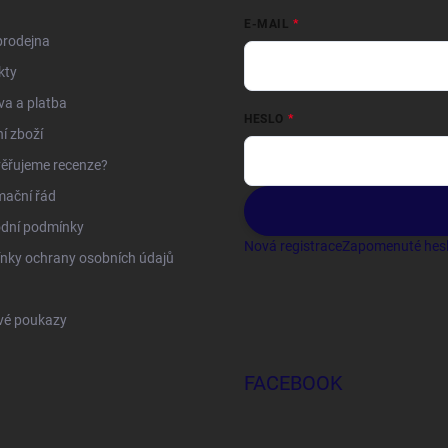
E-MAIL
prodejna
kty
a a platba
HESLO
í zboží
ěřujeme recenze?
mační řád
dní podmínky
Nová registrace
Zapomenuté hes
nky ochrany osobních údajů
vé poukazy
FACEBOOK