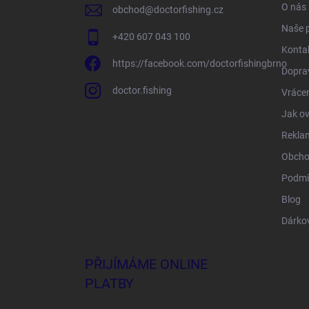
O nás
obchod
@
doctorfishing.cz
Naše 
+420 607 043 100
Konta
https://facebook.com/doctorfishingbrno
Doprav
doctor.fishing
Vrácen
Jak ov
Rekla
Obcho
Podmí
Blog
Dárko
PŘIJÍMÁME ONLINE
PLATBY