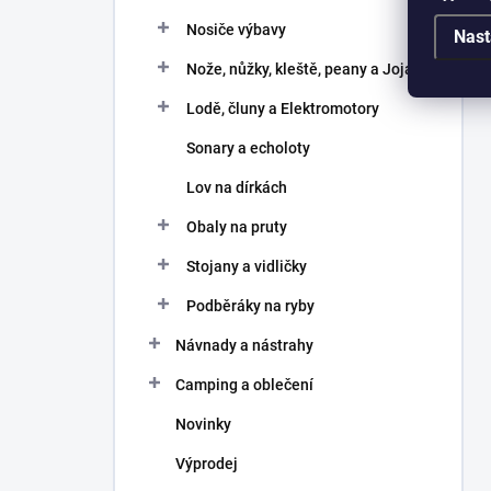
Nosiče výbavy
Nast
Nože, nůžky, kleště, peany a Joja
Lodě, čluny a Elektromotory
Sonary a echoloty
Lov na dírkách
Obaly na pruty
Stojany a vidličky
Podběráky na ryby
Návnady a nástrahy
Camping a oblečení
Novinky
Výprodej