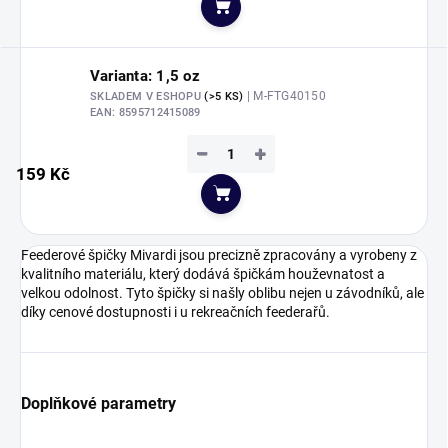
Do košíku
Varianta: 1,5 oz
| M-FTG40150
SKLADEM V ESHOPU
(>5 KS)
EAN:
8595712415089
−
+
159 Kč
Do košíku
Feederové špičky Mivardi jsou precizně zpracovány a vyrobeny z
kvalitního materiálu, který dodává špičkám houževnatost a
velkou odolnost. Tyto špičky si našly oblibu nejen u závodníků, ale
díky cenové dostupnosti i u rekreačních feederařů.
Doplňkové parametry