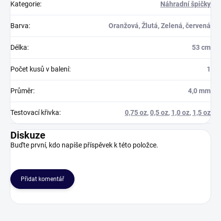
Kategorie
:
Náhradní špičky
Barva
:
Oranžová, Žlutá, Zelená, červená
Délka
:
53 cm
Počet kusů v balení
:
1
Průměr
:
4,0 mm
Testovací křivka
:
0,75 oz
,
0,5 oz
,
1,0 oz
,
1,5 oz
Diskuze
Buďte první, kdo napíše příspěvek k této položce.
Přidat komentář