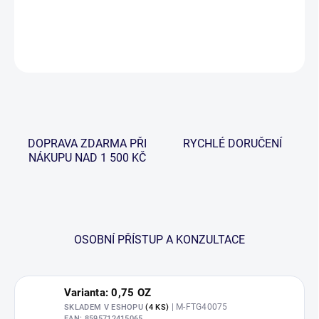
DETAILNÍ INFORMACE
ZEPTAT SE
HLÍDAT
DOPRAVA ZDARMA PŘI
RYCHLÉ DORUČENÍ
NÁKUPU NAD 1 500 KČ
OSOBNÍ PŘÍSTUP A KONZULTACE
Varianta: 0,75 OZ
| M-FTG40075
SKLADEM V ESHOPU
(4 KS)
EAN:
8595712415065