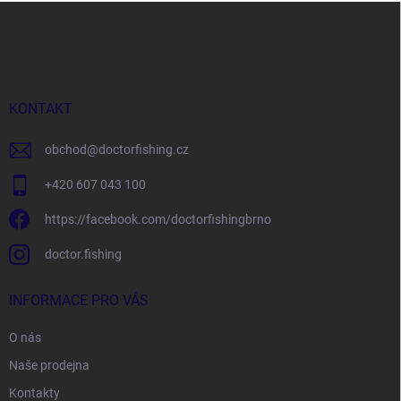
Z
á
p
a
t
í
KONTAKT
obchod
@
doctorfishing.cz
+420 607 043 100
https://facebook.com/doctorfishingbrno
doctor.fishing
INFORMACE PRO VÁS
O nás
Naše prodejna
Kontakty