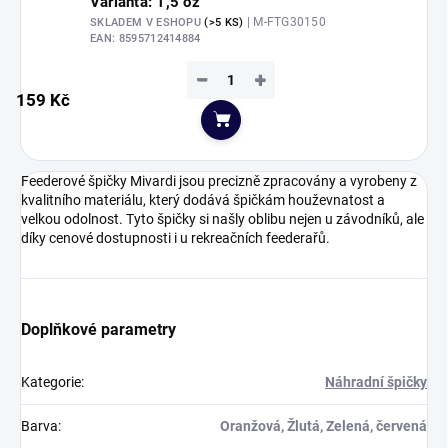
Varianta: 1,5 oz
| M-FTG30150
SKLADEM V ESHOPU
(>5 KS)
EAN:
8595712414884
−
+
159 Kč
Do košíku
Feederové špičky Mivardi jsou precizně zpracovány a vyrobeny z
kvalitního materiálu, který dodává špičkám houževnatost a
velkou odolnost. Tyto špičky si našly oblibu nejen u závodníků, ale
díky cenové dostupnosti i u rekreačních feederařů.
Doplňkové parametry
Kategorie
:
Náhradní špičky
Barva
:
Oranžová, Žlutá, Zelená, červená