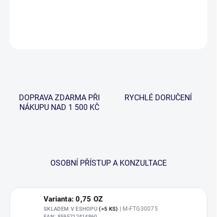
DETAILNÍ INFORMACE
ZEPTAT SE
HLÍDAT
DOPRAVA ZDARMA PŘI
RYCHLÉ DORUČENÍ
NÁKUPU NAD 1 500 KČ
OSOBNÍ PŘÍSTUP A KONZULTACE
Varianta: 0,75 OZ
| M-FTG30075
SKLADEM V ESHOPU
(>5 KS)
EAN:
8595712414860