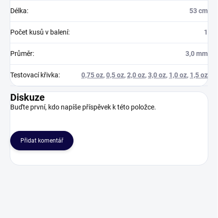
Délka
:
53 cm
Počet kusů v balení
:
1
Průměr
:
3,0 mm
Testovací křivka
:
0,75 oz
,
0,5 oz
,
2,0 oz
,
3,0 oz
,
1,0 oz
,
1,5 oz
Diskuze
Buďte první, kdo napíše příspěvek k této položce.
Přidat komentář