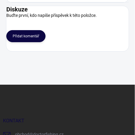
Diskuze
Buďte první, kdo napíše příspěvek k této položce.
Přidat komentář
Z
á
p
a
t
í
KONTAKT
obchod
@
doctorfishing.cz