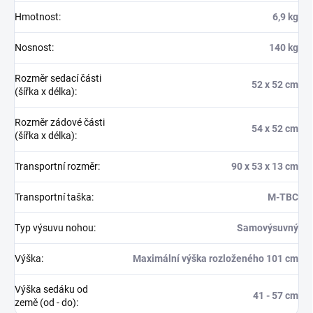
Hmotnost
:
6,9 kg
Nosnost
:
140 kg
Rozměr sedací části
52 x 52 cm
(šířka x délka)
:
Rozměr zádové části
54 x 52 cm
(šířka x délka)
:
Transportní rozměr
:
90 x 53 x 13 cm
Transportní taška
:
M-TBC
Typ výsuvu nohou
:
Samovýsuvný
Výška
:
Maximální výška rozloženého 101 cm
Výška sedáku od
41 - 57 cm
země (od - do)
: