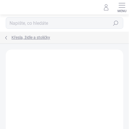
Přejít
na
obsah
Hledat
Křesla, židle a stoličky
Neohodnoceno
Podrobnosti hodnocení
ZNAČKA:
MIVARDI