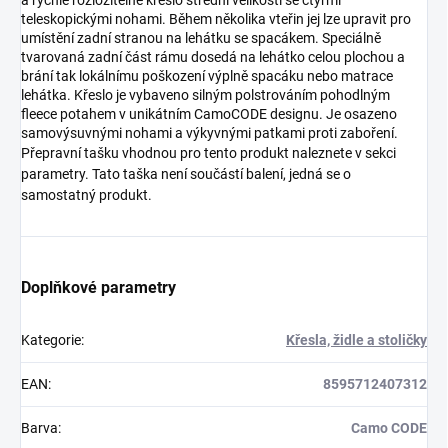
a rychle rozložitelné křeslo střední velikosti se čtyřmi
teleskopickými nohami. Během několika vteřin jej lze upravit pro
umístění zadní stranou na lehátku se spacákem. Speciálně
tvarovaná zadní část rámu dosedá na lehátko celou plochou a
brání tak lokálnímu poškození výplně spacáku nebo matrace
lehátka. Křeslo je vybaveno silným polstrováním pohodlným
fleece potahem v unikátním CamoCODE designu. Je osazeno
samovýsuvnými nohami a výkyvnými patkami proti zaboření.
Přepravní tašku vhodnou pro tento produkt naleznete v sekci
parametry. Tato taška není součástí balení, jedná se o
samostatný produkt.
Doplňkové parametry
Kategorie
:
Křesla, židle a stoličky
EAN
:
8595712407312
Barva
:
Camo CODE