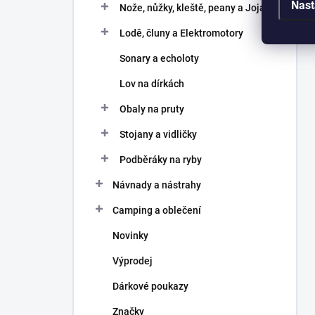
Nast
Nože, nůžky, kleště, peany a Joja
Lodě, čluny a Elektromotory
Sonary a echoloty
Lov na dírkách
Obaly na pruty
Stojany a vidličky
Podběráky na ryby
Návnady a nástrahy
Camping a oblečení
Novinky
Výprodej
Dárkové poukazy
Značky