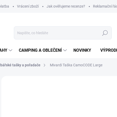
platba
Vrácení zboží
Jak ověřujeme recenze?
Reklamační řá
Hledat
AHY
CAMPING A OBLEČENÍ
NOVINKY
VÝPROD
bářské tašky a pořadače
Mivardi Taška CamoCODE Large
Neohodnoceno
Podrobnosti hodnocení
ZNAČKA
1 
Měr
SK
cena