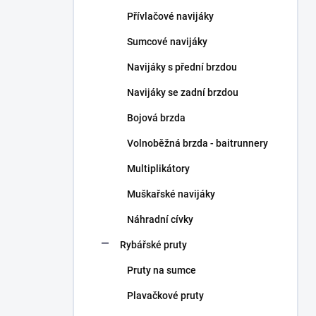
n
Přívlačové navijáky
í
p
Sumcové navijáky
a
n
Navijáky s přední brzdou
e
Navijáky se zadní brzdou
l
Bojová brzda
Volnoběžná brzda - baitrunnery
Multiplikátory
Muškařské navijáky
Náhradní cívky
Rybářské pruty
Pruty na sumce
Plavačkové pruty