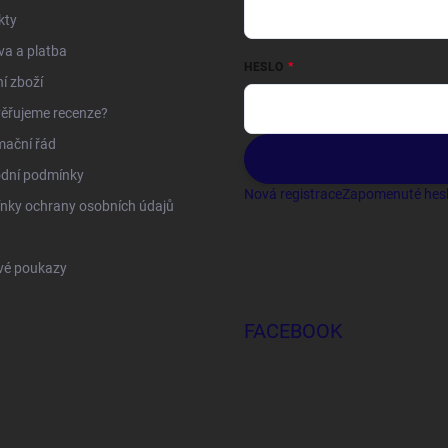
kty
a a platba
HESLO
í zboží
ěřujeme recenze?
mační řád
dní podmínky
Nová registrace
Zapomenuté hes
nky ochrany osobních údajů
vé poukazy
FACEBOOK