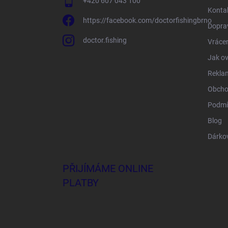
+420 607 043 100
Konta
https://facebook.com/doctorfishingbrno
Doprav
doctor.fishing
Vrácen
Jak ov
Rekla
Obcho
Podmí
Blog
Dárko
PŘIJÍMÁME ONLINE
PLATBY