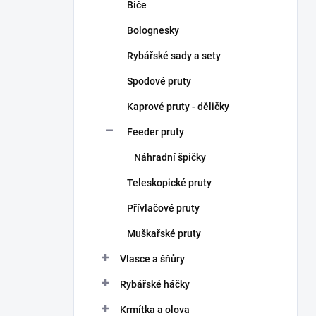
Biče
Bolognesky
Rybářské sady a sety
Spodové pruty
Kaprové pruty - děličky
Feeder pruty
Náhradní špičky
Teleskopické pruty
Přívlačové pruty
Muškařské pruty
Vlasce a šňůry
Rybářské háčky
Krmítka a olova