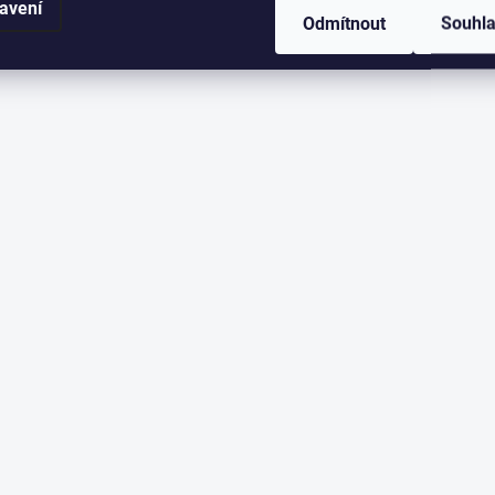
avení
Odmítnout
Souhl