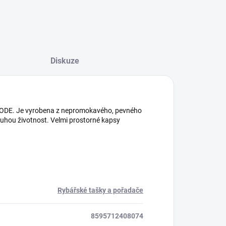
Diskuze
oCODE. Je vyrobena z nepromokavého, pevného
louhou životnost. Velmi prostorné kapsy
Rybářské tašky a pořadače
8595712408074