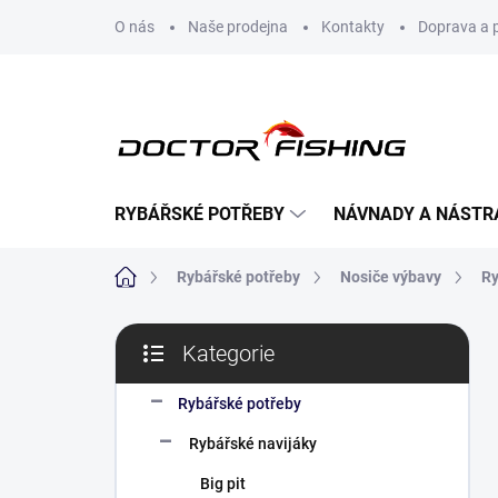
Přejít
O nás
Naše prodejna
Kontakty
Doprava a 
na
obsah
RYBÁŘSKÉ POTŘEBY
NÁVNADY A NÁSTR
Domů
Rybářské potřeby
Nosiče výbavy
Ry
P
Kategorie
o
Přeskočit
s
kategorie
t
Rybářské potřeby
r
Rybářské navijáky
a
n
Big pit