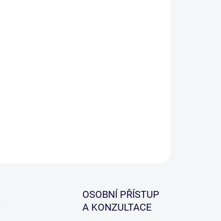
−
+
Přidat do košíku
ILNÍ INFORMACE
ZEPTAT SE
HLÍDAT
OSOBNÍ PŘÍSTUP
A KONZULTACE