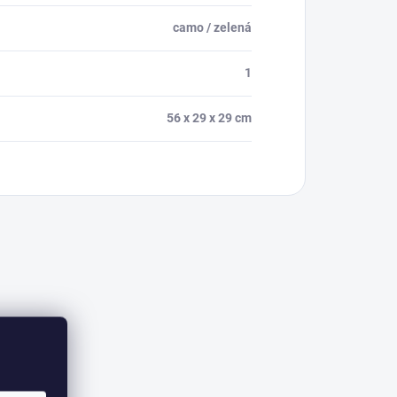
camo / zelená
1
56 x 29 x 29 cm