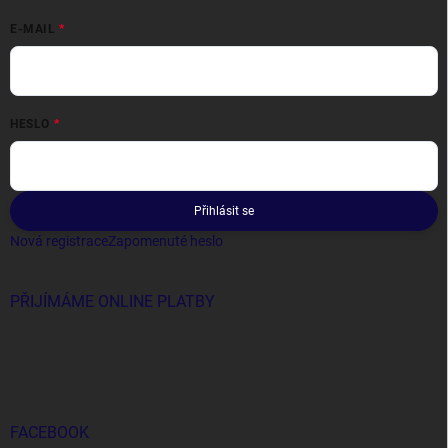
E-MAIL
HESLO
Přihlásit se
Nová registrace
Zapomenuté heslo
PŘIJÍMÁME ONLINE PLATBY
FACEBOOK