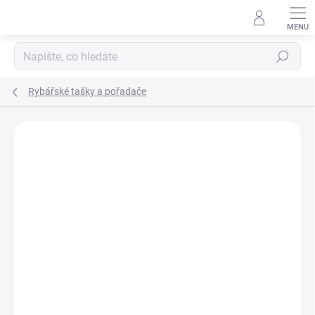
Přejít
na
obsah
Hledat
Rybářské tašky a pořadače
Neohodnoceno
Podrobnosti hodnocení
ZNAČKA:
MIVARDI