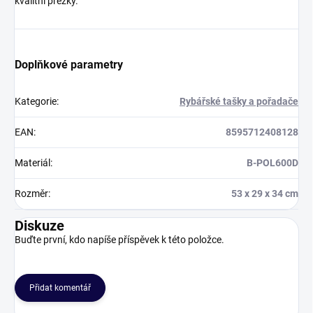
kvalitní přezky.
Doplňkové parametry
Kategorie
:
Rybářské tašky a pořadače
EAN
:
8595712408128
Materiál
:
B-POL600D
Rozměr
:
53 x 29 x 34 cm
Diskuze
Buďte první, kdo napíše příspěvek k této položce.
Přidat komentář