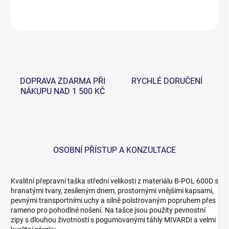
ZEPTAT SE
HLÍDAT
DOPRAVA ZDARMA PŘI
RYCHLÉ DORUČENÍ
NÁKUPU NAD 1 500 KČ
OSOBNÍ PŘÍSTUP A KONZULTACE
Kvalitní přepravní taška střední velikosti z materiálu B-POL 600D s
hranatými tvary, zesíleným dnem, prostornými vnějšími kapsami,
pevnými transportními uchy a silně polstrovaným popruhem přes
rameno pro pohodlné nošení. Na tašce jsou použity pevnostní
zipy s dlouhou životností s pogumovanými táhly MIVARDI a velmi