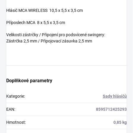
Hlásič MCA WIRELESS 10,5 x 5,5 x 3,5 cm
Příposlech MCA 8 x 5,5 x 3,5 cm
Velikosti zástrčky / Připojení pro podsvícené swingery:
Zástrčka 2,5 mm / Připojovací zásuvka 2,5 mm
Doplňkové parametry
Kategorie
:
Sady hlásičů
EAN
:
8595712425293
Hmotnost
:
0,85 kg