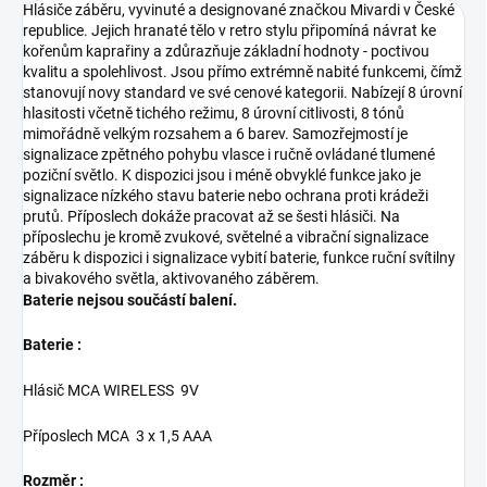
Hlásiče záběru, vyvinuté a designované značkou Mivardi v České
republice. Jejich hranaté tělo v retro stylu připomíná návrat ke
kořenům kaprařiny a zdůrazňuje základní hodnoty - poctivou
kvalitu a spolehlivost. Jsou přímo extrémně nabité funkcemi, čímž
stanovují novy standard ve své cenové kategorii. Nabízejí 8 úrovní
hlasitosti včetně tichého režimu, 8 úrovní citlivosti, 8 tónů
mimořádně velkým rozsahem a 6 barev. Samozřejmostí je
signalizace zpětného pohybu vlasce i ručně ovládané tlumené
poziční světlo. K dispozici jsou i méně obvyklé funkce jako je
signalizace nízkého stavu baterie nebo ochrana proti krádeži
prutů. Příposlech dokáže pracovat až se šesti hlásiči. Na
příposlechu je kromě zvukové, světelné a vibrační signalizace
záběru k dispozici i signalizace vybití baterie, funkce ruční svítilny
a bivakového světla, aktivovaného záběrem.
Baterie nejsou součástí balení.
Baterie :
Hlásič MCA WIRELESS 9V
Příposlech MCA 3 x 1,5 AAA
Rozměr :