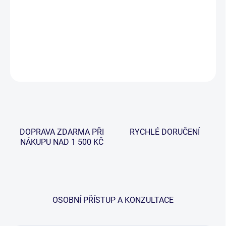
−
+
Přidat do košíku
DETAILNÍ INFORMACE
ZEPTAT SE
HLÍDAT
DOPRAVA ZDARMA PŘI
RYCHLÉ DORUČENÍ
NÁKUPU NAD 1 500 KČ
OSOBNÍ PŘÍSTUP A KONZULTACE