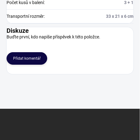
Počet kusů v balení
:
3 + 1
Transportní rozměr
:
33 x 21 x 6 cm
Diskuze
Buďte první, kdo napíše příspěvek k této položce.
Přidat komentář
Z
á
p
a
t