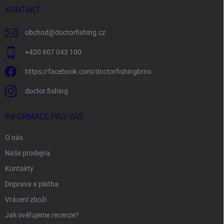
í
KONTAKT
obchod
@
doctorfishing.cz
+420 607 043 100
https://facebook.com/doctorfishingbrno
doctor.fishing
INFORMACE PRO VÁS
O nás
Naše prodejna
Kontakty
Doprava a platba
Vrácení zboží
Jak ověřujeme recenze?