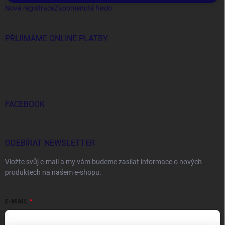
Nová registrace
Zapomenuté heslo
PŘIJÍMÁME ONLINE PLATBY
FACEBOOK
ODEBÍRAT NEWSLETTER
Vložte svůj e-mail a my vám budeme zasílat informace o nových
produktech na našem e-shopu.
E-MAIL