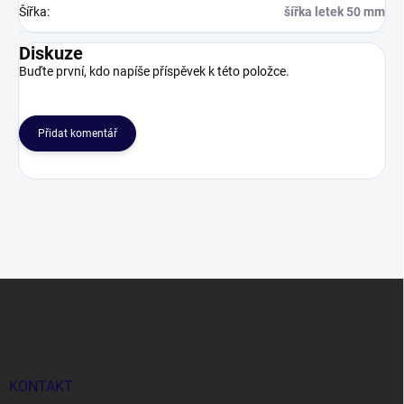
Šířka
:
šířka letek 50 mm
Diskuze
Buďte první, kdo napíše příspěvek k této položce.
Přidat komentář
Z
á
p
a
t
í
KONTAKT