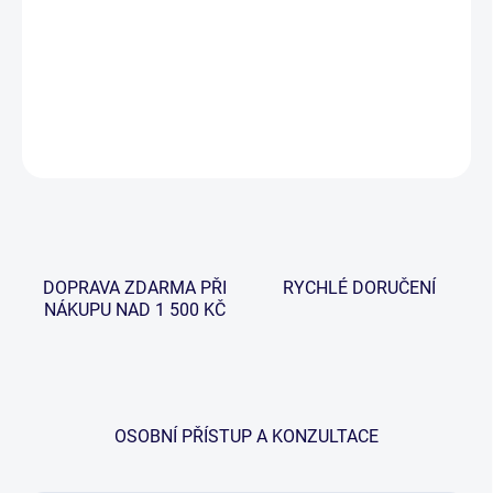
−
+
Přidat do košíku
DETAILNÍ INFORMACE
ZEPTAT SE
HLÍDAT
DOPRAVA ZDARMA PŘI
RYCHLÉ DORUČENÍ
NÁKUPU NAD 1 500 KČ
OSOBNÍ PŘÍSTUP A KONZULTACE