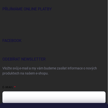
PŘIJÍMÁME ONLINE PLATBY
FACEBOOK
ODEBÍRAT NEWSLETTER
Vložte svůj e-mail a my vám budeme zasílat informace o nových
produktech na našem e-shopu.
E-MAIL