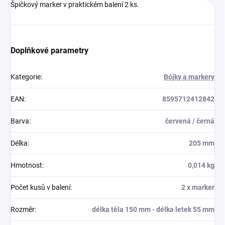
Špičkový marker v praktickém balení 2 ks.
Doplňkové parametry
Kategorie
:
Bójky a markery
EAN
:
8595712412842
Barva
:
červená / černá
Délka
:
205 mm
Hmotnost
:
0,014 kg
Počet kusů v balení
:
2 x marker
Rozměr
:
délka těla 150 mm - délka letek 55 mm