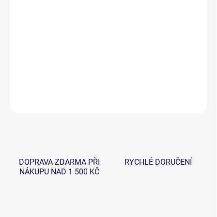
−
+
Přidat do košíku
Odolná muškařská krabička s ultra pevným uzavíráním, s černou
silikonovou pěnou a transparentním víkem nabízí bezpečnou
volbu pro vaše mušky.
DETAILNÍ INFORMACE
ZEPTAT SE
HLÍDAT
DOPRAVA ZDARMA PŘI
RYCHLÉ DORUČENÍ
NÁKUPU NAD 1 500 KČ