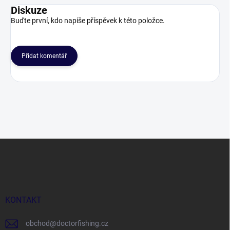
Diskuze
Buďte první, kdo napíše příspěvek k této položce.
Přidat komentář
Z
á
p
a
t
í
KONTAKT
obchod
@
doctorfishing.cz