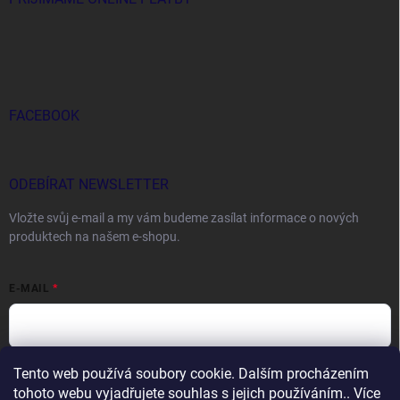
FACEBOOK
ODEBÍRAT NEWSLETTER
Vložte svůj e-mail a my vám budeme zasílat informace o nových
produktech na našem e-shopu.
E-MAIL
Tento web používá soubory cookie. Dalším procházením
Vložením e-mailu souhlasíte s
podmínkami ochrany osobních údajů
tohoto webu vyjadřujete souhlas s jejich používáním.. Více