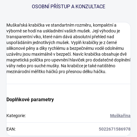
OSOBNÍ PŘÍSTUP A KONZULTACE
Muškařská krabička ve standartním rozměru, kompaktní a
výborně se hodí na uskladnění vaších mušek. Její výhodou je
transparentní víko, které nám dává absolutní přehled nad
uspořádáním jednotlivých mušek. Vyplň krabičky je z černé
silikonové pěny a díky rychlému a bezpečnému vodě odolnému
uzávěru jsou maximálně v bezpečí. Navíc krabička obsahuje dvě
magnetická políčka pro upevnění hlaviček pro dodatečné doplnění
váhy nebo pro suché mušky. Na krabičce je také natištěno
mezinárodní měřítko háčků pro přesnou délku háčku.
Doplňkové parametry
Kategorie
:
Muškařina
EAN
:
5022671586978