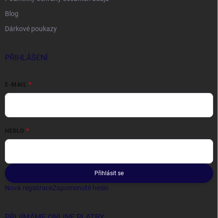
Blog
Dárkové poukazy
PŘIHLÁŠENÍ
E-MAIL
HESLO
Přihlásit se
Nová registrace
Zapomenuté heslo
PŘIJÍMÁME ONLINE PLATBY